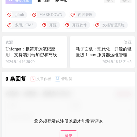
0
0
海报分享
收藏
举报
github
MARKDOWN
内容管理
多用户CMS
开源
开源软件
文档管理系统
资源
资源
Unforget：极简开源笔记应
耗子面板：现代化、开源的轻
用，支持端到端加密和离线使
量级 Linux 服务器运维管理面
用，自托管服务器，确保数据
板，使用 Golang 和 Vue 开
2024-9-14 16:30:20
2024-9-18 13:21:45
安全，适用于多平台使用
发，低资源占用、高效率的服
务器管理
0 条回复
A
M
文章作者
管理员
欢迎您，新朋友，感谢参与互动！
确认修改
您必须登录或注册以后才能发表评论
登录