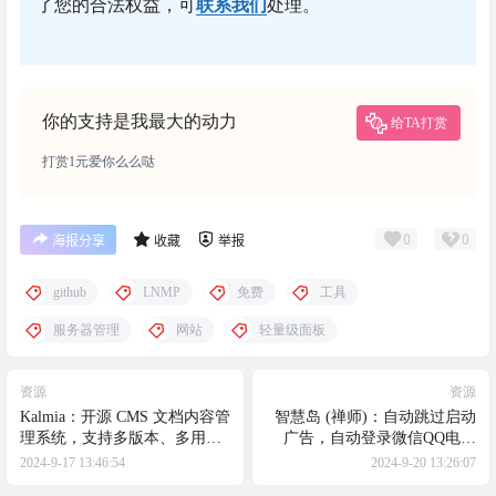
24小时内删除，任何个人或组织，在未征得本站同意
时，禁止复制、盗用、采集。请支持正版！如若侵犯
了您的合法权益，可
联系我们
处理。
你的支持是我最大的动力
给TA打赏
打赏1元爱你么么哒
0
0
海报分享
收藏
举报
github
LNMP
免费
工具
服务器管理
网站
轻量级面板
资源
资源
Kalmia：开源 CMS 文档内容管
智慧岛 (禅师)：自动跳过启动
理系统，支持多版本、多用户
广告，自动登录微信QQ电脑