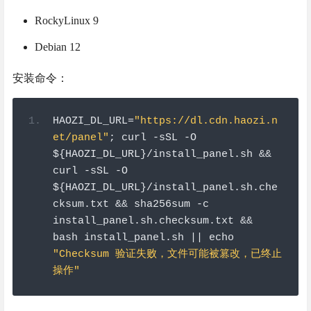
AlmaLinux 9
RockyLinux 9
Debian 12
安装命令：
HAOZI_DL_URL
=
"https://dl.cdn.haozi.n
et/panel"
;
 curl 
-
sSL 
-
O 
$
{
HAOZI_DL_URL
}/
install_panel
.
sh 
&&
curl 
-
sSL 
-
O 
$
{
HAOZI_DL_URL
}/
install_panel
.
sh
.
che
cksum
.
txt 
&&
 sha256sum 
-
c 
install_panel
.
sh
.
checksum
.
txt 
&&
bash install_panel
.
sh 
||
 echo 
"Checksum 验证失败，文件可能被篡改，已终止
操作"