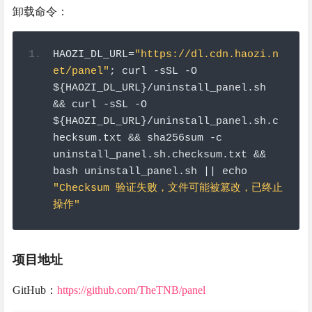
卸载命令：
HAOZI_DL_URL
=
"https://dl.cdn.haozi.n
et/panel"
;
 curl 
-
sSL 
-
O 
$
{
HAOZI_DL_URL
}/
uninstall_panel
.
sh 
&&
 curl 
-
sSL 
-
O 
$
{
HAOZI_DL_URL
}/
uninstall_panel
.
sh
.
c
hecksum
.
txt 
&&
 sha256sum 
-
c 
uninstall_panel
.
sh
.
checksum
.
txt 
&&
bash uninstall_panel
.
sh 
||
 echo 
"Checksum 验证失败，文件可能被篡改，已终止
操作"
项目地址