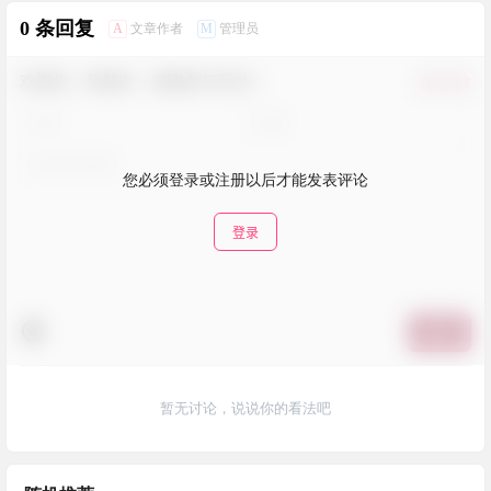
管理，支持 Markdown 编辑
端，自动填充验证码，自动化
2024-9-17 13:46:54
2024-9-20 13:26:07
器，便于进行文档编辑
任务应用
0 条回复
A
M
文章作者
管理员
欢迎您，新朋友，感谢参与互动！
确认修改
您必须登录或注册以后才能发表评论
登录
提交
暂无讨论，说说你的看法吧