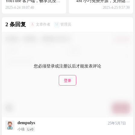
YouTube 客户端，畅享沉浸式
4M 小巧免费开源，支持隐藏
无广告观影体验
菜单栏，并提供多种触发方式
2025-4-24 18:07:40
2025-4-25 9:57:39
显示隐藏项
2 条回复
A
M
文章作者
管理员
欢迎您，新朋友，感谢参与互动！
确认修改
您必须登录或注册以后才能发表评论
登录
提交
dempulys
25年5月7日
Lv0
小喵