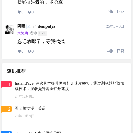
壁纸挺好看的， 求分享
举报
回复
0
0
阿喵
dempulys
M
25年5月8日
@
Lv3
大赞助
喵神
忘记放哪了，等我找找
举报
回复
0
0
随机推荐
1
InstantPage: 油猴脚本提升网页打开速度60%，通过浏览器的预加
载技术，显著提升网页打开速度
24年12月9日
2
图文版动漫（英语）
23年10月5日