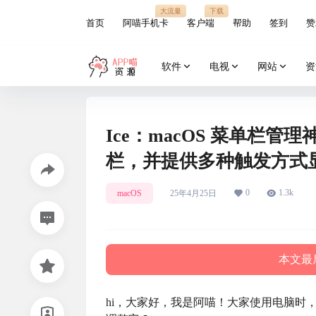
大流量
下载
首页
阿喵手机卡
客户端
帮助
签到
赞
软件
电视
网站
资
Ice：macOS 菜单栏
栏，并提供多种触发方式
0
1.3k
macOS
25年4月25日
本文最后
hi，大家好，我是阿喵！大家使用电脑时