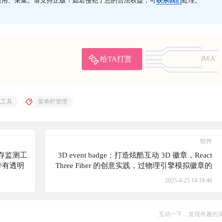
盗用、采集。请支持正版！如若侵犯了您的合法权益，可
联系我们
处理。
给TA打赏
共0人
统工具
菜单栏管理
软件
内存监测工
3D event badge：打造炫酷互动 3D 徽章，React
带有透明
Three Fiber 的创意实践，过物理引擎模拟徽章的
上
悬挂与动态摆动效果
2025-4-25 14:19:46
互动一下，发现有趣的