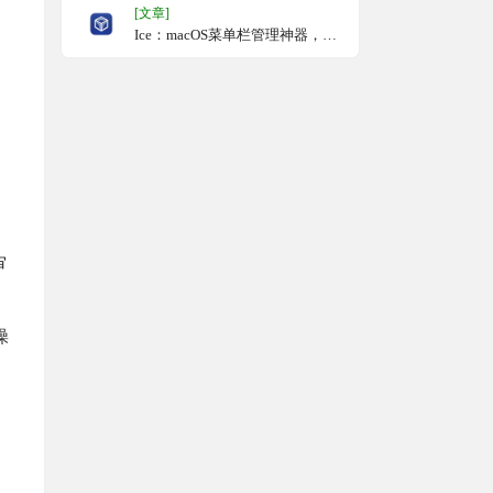
[文章]
Ice：macOS菜单栏管理神器，
4M小巧免费开源，支持隐藏菜单
栏，并提供多种触发方式显示隐
藏项
审
操