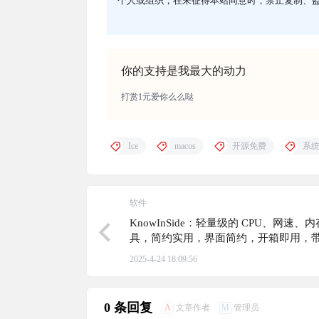
个人或组织，在未征得本站同意时，禁止复制、
你的支持是我最大的动力
打赏1元爱你么么哒
Ice
macos
开源免费
系
软件
KnowInSide：轻量级的 CPU、网速、
具，简约实用，界面简约，开箱即用，
和鼠标穿透功能，可以一直悬浮在桌面
2025-4-24 18:09:56
0 条回复
A
M
文章作者
管理员