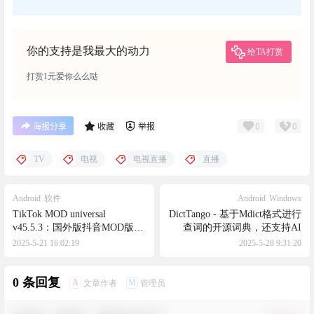
你的支持是我最大的动力
给TA打赏
打赏1元爱你么么哒
0
0
海报分享
收藏
举报
TV
电视
电视直播
直播
Android
软件
Android
Windows
TikTok MOD universal
DictTango - 基于Mdict格式进行
v45.5.3：国外版抖音MOD版可
查词的开源词典，还支持AI
登陆，可换区，无须拔卡，最
2025-5-21 16:02:19
2025-5-28 9:31:20
新版持续更新
0 条回复
A
M
文章作者
管理员