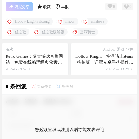
0
0
海报分享
收藏
举报
Hollow knight silksong
macos
windows
丝之歌
丝之歌破解版
空洞骑士
游戏
Android
游戏
软件
Retro Games：复古游戏合集网
Hollow Knight，空洞骑士steam
站，免费在线畅玩经典像素游
移植版，适配安卓手机操作，
戏、FC模拟器游戏
空洞骑士全DLC整合，空洞骑
2025-8-7 9:57:50
2025-9-7 13:29:38
士手机版，空洞骑士安卓版
0 条回复
A
M
文章作者
管理员
欢迎您，新朋友，感谢参与互动！
确认修改
您必须登录或注册以后才能发表评论