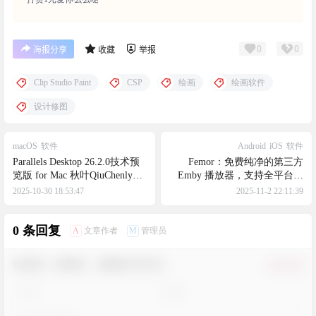
0
0
海报分享
收藏
举报
Clip Studio Paint
CSP
绘画
绘画软件
设计修图
macOS
软件
Android
iOS
软件
Parallels Desktop 26.2.0技术预
Femor：免费纯净的第三方
览版 for Mac 秋叶QiuChenly中
Emby 播放器，支持全平台使
文解锁直装版，最好用的
用
2025-10-30 18:53:47
2025-11-2 22:11:39
macOS虚拟机
0 条回复
A
M
文章作者
管理员
欢迎您，新朋友，感谢参与互动！
确认修改