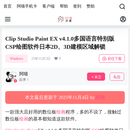
首页
阿喵手机卡
客户端
帮助
签到
赞助
Clip Studio Paint EX v4.1.0多国语言特别版
CSP绘图软件日本2D、3D建模区域解锁
0
Windows
25年11月2日
前往下载
阿喵
关注
私信
起来！
本文最后更新于 2025年11月4日 by
阿喵
一款强大且好用的数位板
绘画
程序，多的不说了，接触过
数位板
绘画
的基本都知道这款软件。