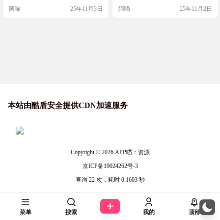
件即可，4.1.4 fix直接安装即可 M4
解锁 免责声明：本补丁仅供学习技
阿喵
25年11月3日
阿喵
25年11月2日
芯片Mac实机测试好用 软件截图 如
术交流，请勿用于商业及非法用
何使用??(萌新友好…
途，请下载后5分钟内删除，作者不
承担因补丁带来的任何责任，运行
本补丁即默认同意以上声明。 注
意：禁止在任何地方出售该补丁。
包括但不限于闲鱼、淘宝、以…
本站由酷盾安全提供CDN加速服务
Copyright © 2026
APP喵：资源
京ICP备19024262号-3
查询 22 次，耗时 0.1603 秒
菜单
搜索
我的
顶部