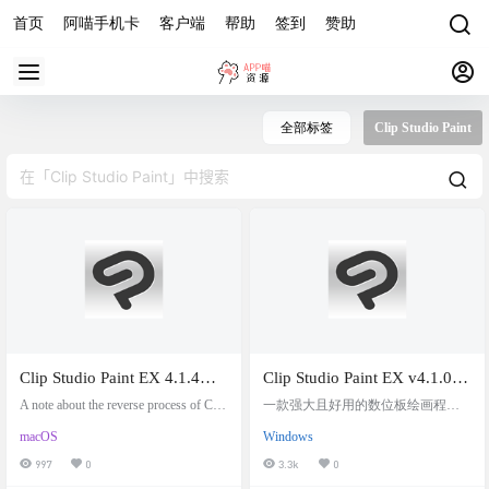
首页
阿喵手机卡
客户端
帮助
签到
赞助
全部标签
Clip Studio Paint
Clip Studio Paint EX 4.1.4
Clip Studio Paint EX v4.1.0多
fix+v2.0.6 For MacOS – 官方
国语言特别版 CSP绘图软件
A note about the reverse process of Clip
一款强大且好用的数位板绘画程
版本+逆向补丁下载，M4芯
StudioPaintForMacOS. 绘画软件Clip
日本2D、3D建模区域解锁
序，多的不说了，接触过数位板绘
macOS
Windows
Studio Paint EX 两个版本，4.1.4 fix
画的基本都知道这款软件。 Clip Stu
片Mac实机测试好用
和v2.0.6 For MacOS。目前支持最新
dio Paint EX v4.1.0 多国语言特别版
997
0
3.3k
0
版本为4.1.4 fix。 v2.0.6 替换补丁文
CSP绘图软件日本2D、3D建模区域