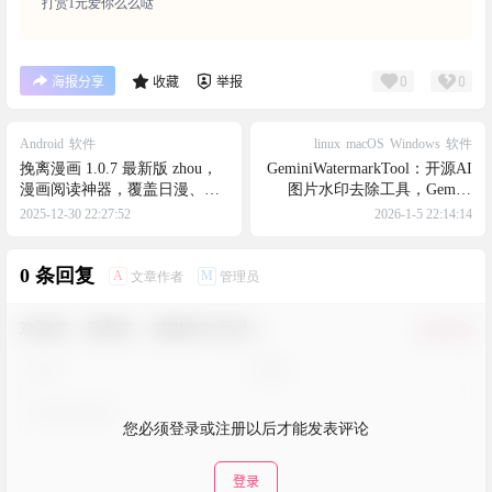
打赏1元爱你么么哒
0
0
海报分享
收藏
举报
Android
软件
linux
macOS
Windows
软件
挽离漫画 1.0.7 最新版 zhou，
GeminiWatermarkTool：开源AI
漫画阅读神器，覆盖日漫、国
图片水印去除工具，Gemini
漫、韩漫、欧美漫画等全球热
Nano Banana / Pro 水印移除
2025-12-30 22:27:52
2026-1-5 22:14:14
门作品
0 条回复
A
M
文章作者
管理员
欢迎您，新朋友，感谢参与互动！
确认修改
您必须登录或注册以后才能发表评论
登录