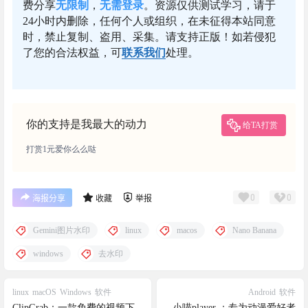
费分享
无限制
，
无需登录
。资源仅供测试学习，请于
24小时内删除，任何个人或组织，在未征得本站同意
时，禁止复制、盗用、采集。请支持正版！如若侵犯
了您的合法权益，可
联系我们
处理。
你的支持是我最大的动力
给TA打赏
打赏1元爱你么么哒
0
0
海报分享
收藏
举报
Gemini图片水印
linux
macos
Nano Banana
windows
去水印
linux
macOS
Windows
软件
Android
软件
ClipGrab：一款免费的视频下
小喵player ：专为动漫爱好者