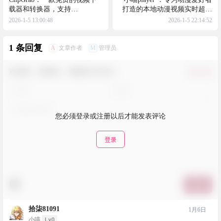
载器和转换器，支持
打造的本地动漫视频实时超分
YouTube、Vimeo、Facebook和
播放器，适用于安卓用户
2026-1-5 13:00:48
2026-1-5 22:14:52
许多其他在线视频网站
1 条回复
A
M
文章作者
管理员
欢迎您，新朋友，感谢参与互动！
确认修改
您必须登录或注册以后才能发表评论
登录
提交
拾柒81091
1月6日
Lv0
小喵