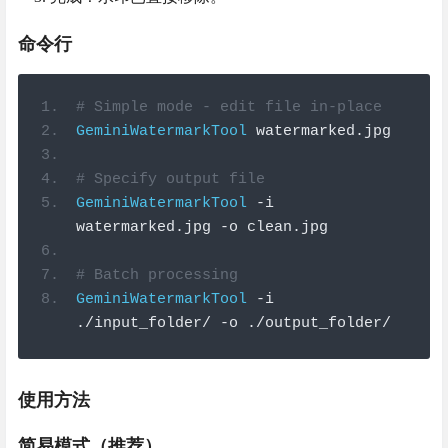
命令行
# Simple mode - edit file in-place
GeminiWatermarkTool
 watermarked
.
jpg
# Specify output file
GeminiWatermarkTool
-
i 
watermarked
.
jpg 
-
o clean
.
jpg
# Batch processing
GeminiWatermarkTool
-
i 
./
input_folder
/
-
o 
./
output_folder
/
使用方法
简易模式（推荐）