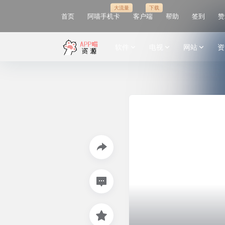
大流量
下载
首页
阿喵手机卡
客户端
帮助
签到
赞
软件
电视
网站
资