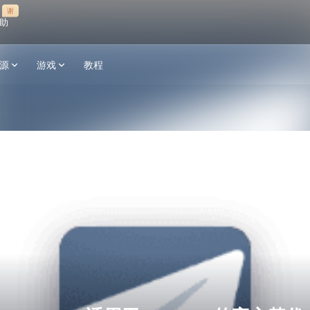
谢
助
源
游戏
教程