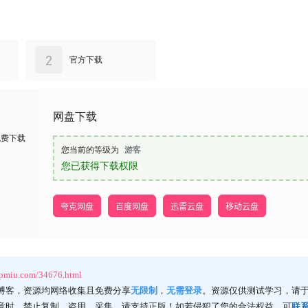
2
官方下载
网盘下载
免费下载
您当前的等级为
游客
您已获得下载权限
夸克网盘
百度网盘
迅雷云盘
移动云盘
ppmiu.com/34676.html
博客，资源均网络收集且免费分享
无限制
，
无需登录
。资源仅供测试学习，请于
意时，禁止复制、盗用、采集。请支持正版！如若侵犯了您的合法权益，可
联