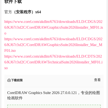
软件下载
官方
（安装程序）x64
https://www.corel.com/akdlm/6763/downloads/ELD/CDGS/202
6/KJ67r3sf2C/CorelDRAWGraphicsSuite2026Installer_MF01.is
o
https://www.corel.com/akdlm/6763/downloads/ELD/CDGS/202
6/KJ67r3sf2C/CorelDRAWGraphicsSuite2026Installer_Mac_M
F01.iso
https://www.corel.com/akdlm/6763/downloads/ELD/CDTS/202
6/KJ67r3sf2C/CorelDRAWTechnicalSuite2026Installer_MF01.i
so
查看
下载权限
CorelDRAW Graphics Suite 2026 27.0.0.121，专业的绘图
绘画软件