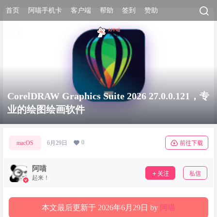
首页
阿喵手机卡
客户端
帮助
签到
赞助
CorelDRAW Graphics Suite 2026 27.0.0.121，专
业的绘图绘画软件
0
macOS
6月29日
前往下载
阿喵
关注
私信
起来！
本文最后更新于 2026年6月29日 by
阿喵