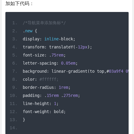
加如下代码：
/*导航菜单添加角标*/
.
new
{
display
:
inline
-
block
;
transform
:
 translateY
(-
12px
);
font
-
size
:
.
75rem
;
letter
-
spacing
:
0.05em
;
background
:
 linear
-
gradient
(
to top
,#
03a9f4
0
%,
color
:
#ffffff;
border
-
radius
:
1rem
;
padding
:
.
15rem
.
275rem
;
line
-
height
:
1
;
font
-
weight
:
 bold
;
}