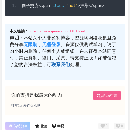
圈子交流<
span 
class
=
"hot"
>推荐</
span
>
本文链接：
https://www.appmiu.com/8818.html
声明：
本站为个人非盈利博客，资源均网络收集且免
费分享
无限制
，
无需登录
。资源仅供测试学习，请于
24小时内删除，任何个人或组织，在未征得本站同意
时，禁止复制、盗用、采集。请支持正版！如若侵犯
了您的合法权益，可
联系我们
处理。
你的支持是我最大的动力
给TA打赏
打赏1元爱你么么哒
0
0
海报分享
收藏
举报