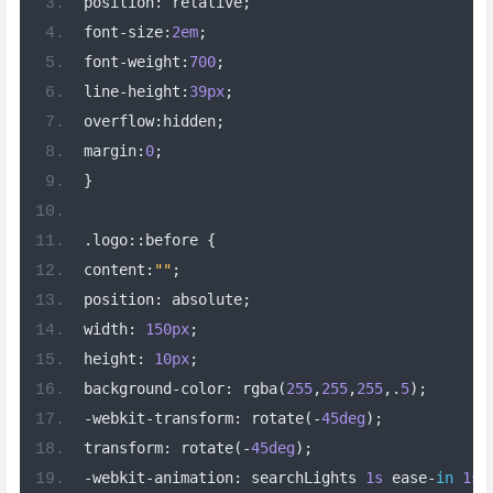
position
:
 relative
;
font
-
size
:
2em
;
font
-
weight
:
700
;
line
-
height
:
39px
;
overflow
:
hidden
;
margin
:
0
;
}
.
logo
::
before 
{
content
:
""
;
position
:
 absolute
;
width
:
150px
;
height
:
10px
;
background
-
color
:
 rgba
(
255
,
255
,
255
,.
5
);
-
webkit
-
transform
:
 rotate
(-
45deg
);
transform
:
 rotate
(-
45deg
);
-
webkit
-
animation
:
 searchLights 
1s
 ease
-
in
1s
 