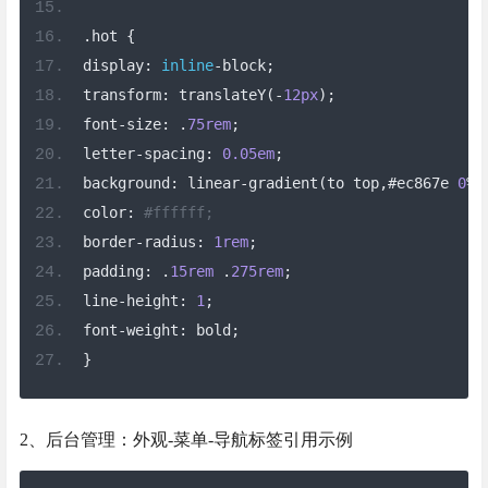
.
hot 
{
display
:
inline
-
block
;
transform
:
 translateY
(-
12px
);
font
-
size
:
.
75rem
;
letter
-
spacing
:
0.05em
;
background
:
 linear
-
gradient
(
to top
,#
ec867e 
0
%,
color
:
#ffffff;
border
-
radius
:
1rem
;
padding
:
.
15rem
.
275rem
;
line
-
height
:
1
;
font
-
weight
:
 bold
;
}
2、后台管理：外观-菜单-导航标签引用示例