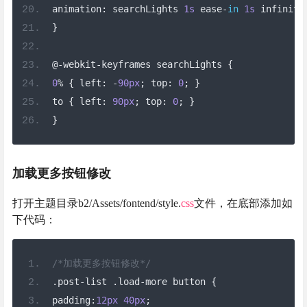
animation
:
 searchLights 
1s
 ease
-
in
1s
 infinite
}
@-
webkit
-
keyframes searchLights 
{
0
%
{
 left
:
-
90px
;
 top
:
0
;
}
to 
{
 left
:
90px
;
 top
:
0
;
}
}
加载更多按钮修改
打开主题目录b2/Assets/fontend/style.
css
文件，在底部添加如
下代码：
/*加载更多按钮修改*/
.
post
-
list 
.
load
-
more button 
{
padding
:
12px
40px
;