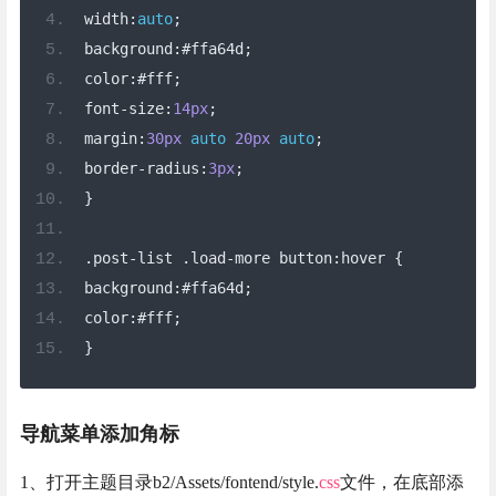
width
:
auto
;
background
:#
ffa64d
;
color
:#
fff
;
font
-
size
:
14px
;
margin
:
30px
auto
20px
auto
;
border
-
radius
:
3px
;
}
.
post
-
list 
.
load
-
more button
:
hover 
{
background
:#
ffa64d
;
color
:#
fff
;
}
导航菜单添加角标
1、打开主题目录b2/Assets/fontend/style.
css
文件，在底部添