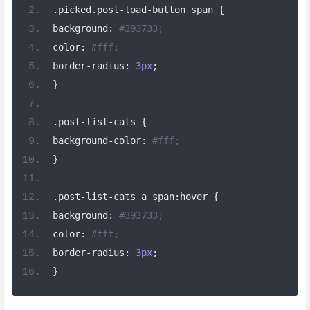
.
picked
.
post
-
load
-
button span 
{
background
:
#393733;
color
:
#fff;
border
-
radius
:
3px
;
}
.
post
-
list
-
cats 
{
background
-
color
:
#fff;
}
.
post
-
list
-
cats a span
:
hover 
{
background
:
#393733;
color
:
#fff;
border
-
radius
:
3px
;
}