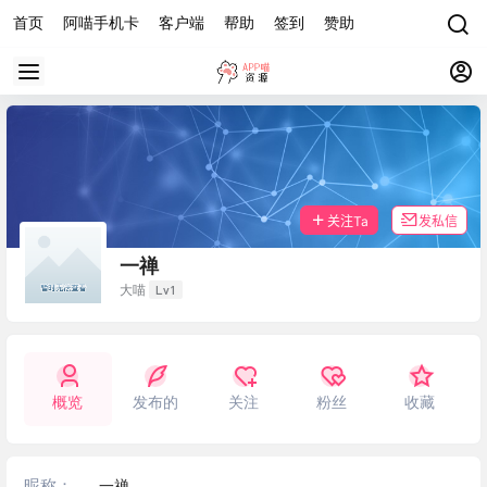
首页
阿喵手机卡
客户端
帮助
签到
赞助
关注Ta
发私信
一禅
Lv1
大喵
概览
发布的
关注
粉丝
收藏
昵称：
一禅