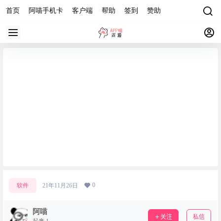
首页
阿喵手机卡
客户端
帮助
签到
赞助
抖音/快手/B站/acfun/漫画猫下载器
0
软件
21年11月26日
阿喵
关注
私信