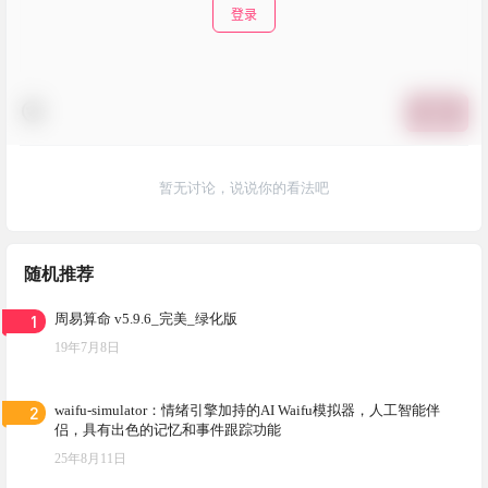
登录
提交
暂无讨论，说说你的看法吧
随机推荐
1
周易算命 v5.9.6_完美_绿化版
19年7月8日
2
waifu-simulator：情绪引擎加持的AI Waifu模拟器，人工智能伴
侣，具有出色的记忆和事件跟踪功能
25年8月11日