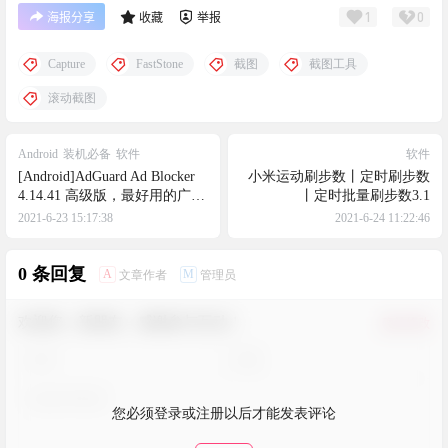
1
0
海报分享
收藏
举报
Capture
FastStone
截图
截图工具
滚动截图
Android
装机必备
软件
软件
[Android]AdGuard Ad Blocker
小米运动刷步数丨定时刷步数
4.14.41 高级版，最好用的广告
丨定时批量刷步数3.1
拦截器
2021-6-23 15:17:38
2021-6-24 11:22:46
0 条回复
A
M
文章作者
管理员
欢迎您，新朋友，感谢参与互动！
确认修改
您必须登录或注册以后才能发表评论