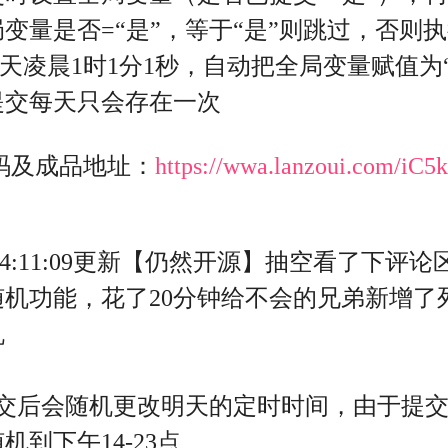
变量是否=“是”，等于“是”则跳过，否则
晨1时1分1秒，自动把全局变量赋值为“
提交每天只会存在一次
源码及成品地址：
https://wwa.lanzoui.com/iC5
 14:11:09更新【仍然开源】
抽空看了下评论
机功能，花了20分钟给不会的兄弟新增了
机
提交后会随机更改明天的定时时间，由于提
到下午14-23点