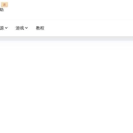
谢
助
源
游戏
教程