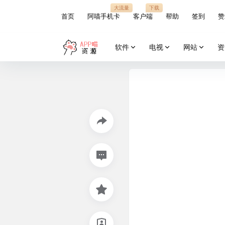
大流量
下载
首页
阿喵手机卡
客户端
帮助
签到
赞
软件
电视
网站
资