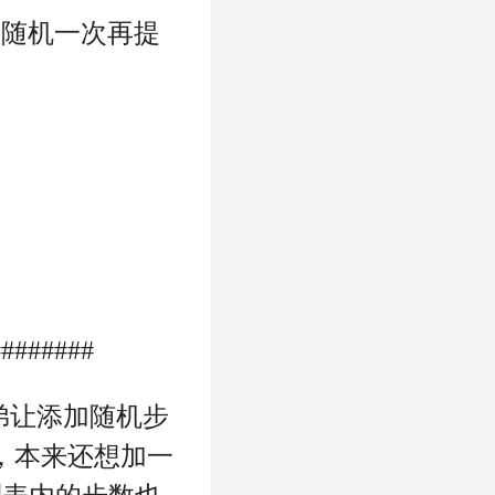
数随机一次再提
########
弟让添加随机步
，本来还想加一