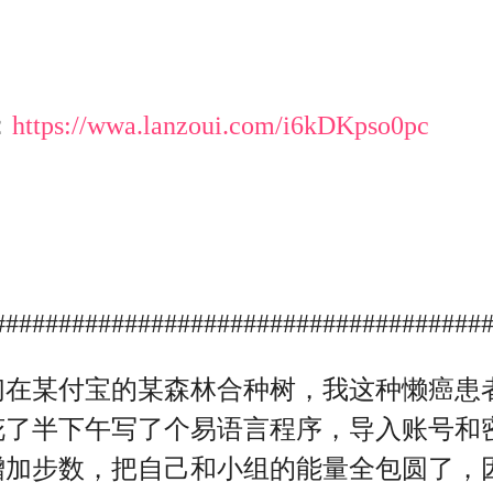
#####################################
们在某付宝的某森林合种树，我这种懒癌患
花了半下午写了个易语言程序，导入账号和
增加步数，把自己和小组的能量全包圆了，
和编译文件发出来和大家讨论学习