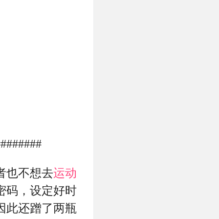
########
者也不想去
运动
密码，设定好时
因此还蹭了两瓶