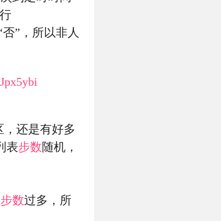
执行
否”，所以非人
kJpx5ybi
区，还是有好多
列表
步数
随机，
交
步数
过多，所