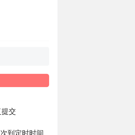
3.1
复提交
再次到定时时间