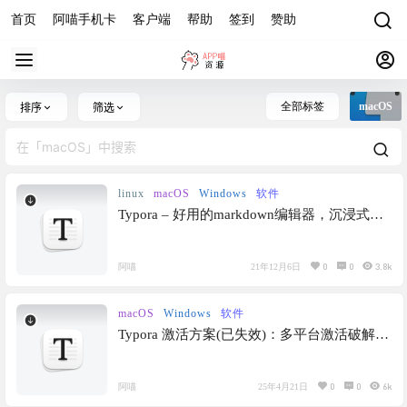
首页
阿喵手机卡
客户端
帮助
签到
赞助
全部标签
macOS
排序
筛选
linux
macOS
Windows
软件
Typora – 好用的markdown编辑器，沉浸式写
作，所见即所得
0
0
3.8k
阿喵
21年12月6日
macOS
Windows
软件
Typora 激活方案(已失效)：多平台激活破解方
案，学生党必备，支持实时预览，方便用户创
作和编辑 Markdown 文档
0
0
6k
阿喵
25年4月21日