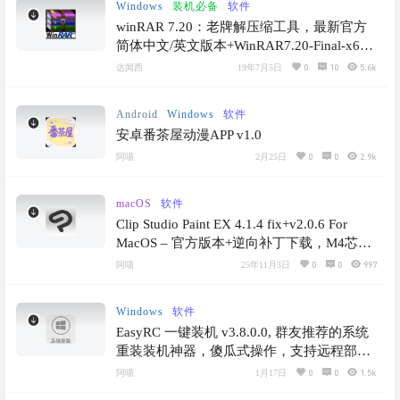
Windows
装机必备
软件
winRAR 7.20：老牌解压缩工具，最新官方
简体中文/英文版本+WinRAR7.20-Final-x64
烈火汉化版
0
10
5.6k
达闻西
19年7月5日
Android
Windows
软件
安卓番茶屋动漫APP v1.0
0
0
2.9k
阿喵
2月25日
macOS
软件
Clip Studio Paint EX 4.1.4 fix+v2.0.6 For
MacOS – 官方版本+逆向补丁下载，M4芯片
Mac实机测试好用
0
0
997
阿喵
25年11月3日
Windows
软件
EasyRC 一键装机 v3.8.0.0, 群友推荐的系统
重装装机神器，傻瓜式操作，支持远程部
署，系统备份还原
0
0
1.5k
阿喵
1月17日