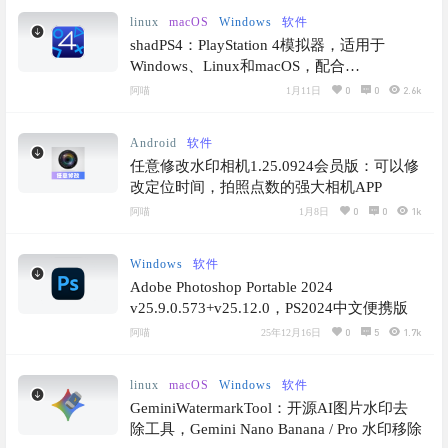
linux
macOS
Windows
软件
shadPS4：PlayStation 4模拟器，适用于
Windows、Linux和macOS，配合
QTLauncher直接运行
0
0
2.6k
阿喵
1月11日
Android
软件
任意修改水印相机1.25.0924会员版：可以修
改定位时间，拍照点数的强大相机APP
0
0
1k
阿喵
1月8日
Windows
软件
Adobe Photoshop Portable 2024
v25.9.0.573+v25.12.0，PS2024中文便携版
0
5
1.7k
阿喵
25年12月16日
linux
macOS
Windows
软件
GeminiWatermarkTool：开源AI图片水印去
除工具，Gemini Nano Banana / Pro 水印移除