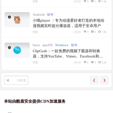
0
1
1.4k
阿喵
1月5日
Android
软件
小喵player ：专为动漫爱好者打造的本地动
漫视频实时超分播放器，适用于安卓用户
0
0
1.5k
阿喵
1月5日
linux
macOS
Windows
软件
ClipGrab：一款免费的视频下载器和转换
器，支持YouTube、Vimeo、Facebook和许
多其他在线视频网站
0
0
2.2k
阿喵
1月5日
❮
❯
/
100 页
本站由酷盾安全提供CDN加速服务