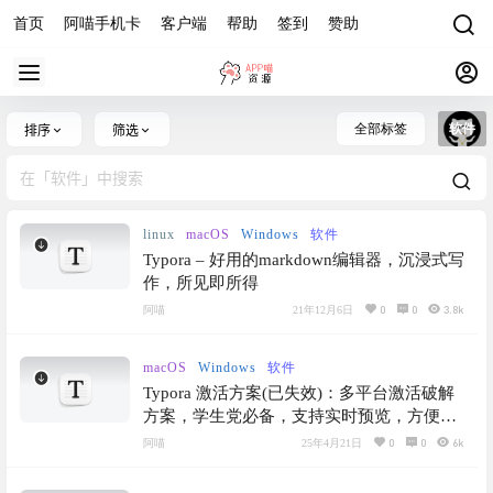
首页
阿喵手机卡
客户端
帮助
签到
赞助
全部标签
软件
排序
筛选
linux
macOS
Windows
软件
Typora – 好用的markdown编辑器，沉浸式写
作，所见即所得
0
0
3.8k
阿喵
21年12月6日
macOS
Windows
软件
Typora 激活方案(已失效)：多平台激活破解
方案，学生党必备，支持实时预览，方便用
户创作和编辑 Markdown 文档
0
0
6k
阿喵
25年4月21日