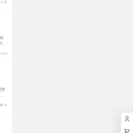
6.3k
却
的办
软
663
5:
钥管
创建
单
1k
p