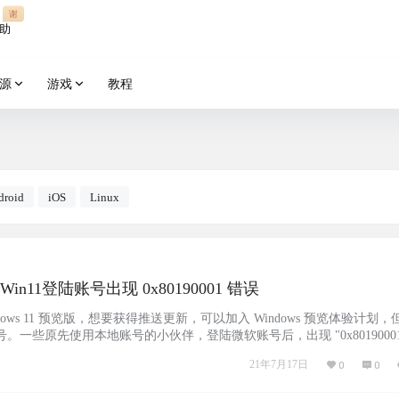
谢
助
源
游戏
教程
droid
iOS
Linux
解决 Win10 / Win11登陆账号出现 0x80190001 错误
dows 11 预览版，想要获得推送更新，可以加入 Windows 预览体验计划，
。一些原先使用本地账号的小伙伴，登陆微软账号后，出现 "0x80190001
快捷键 Win+R，输入 "Internet Explorer" 打开 IE 浏览器，找到设置 
21年7月17日
0
0
 高级设置，…...