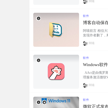
阿喵
软件
博客自动保
阿喵前言 相信
发现作者删了，
法，但也都是作
阿喵
件：博客自动保存（
掘金 6:51cto
软件
Windows软
AAct是由俄罗
理服务激活微软W
及删除续期计划任
阿喵
执行文件、绿色无残留，
软件
微软正式发布