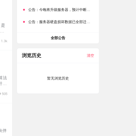
公告：
今晚将升级服务器，预计中断时常为1分钟
公告：
服务器硬盘损坏数据已全部迁移备份，网站恢复完成！
 是
音频
ft
全部公告
1.3k
浏览历史
清空
算法
暂无浏览历史
计算
，音
505
件扩
伙伴