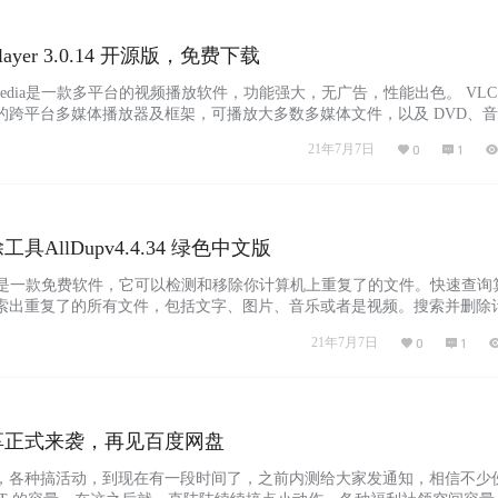
 Player 3.0.14 开源版，免费下载
 Media是一款多平台的视频播放软件，功能强大，无广告，性能出色。 VLC
的跨平台多媒体播放器及框架，可播放大多数多媒体文件，以及 DVD、
类流媒体协议。 VLC多媒体播放器具有跨平台的特性，它有Linux、Microso
21年7月7日
0
1
 OS X、BeOS、BSD、Pocket PC及Solaris的版本。 与另一个著名播放…...
AllDupv4.4.34 绿色中文版
dup 是一款免费软件，它可以检测和移除你计算机上重复了的文件。快速查询
索出重复了的所有文件，包括文字、图片、音乐或者是视频。搜索并删除
免费工具。通过快速搜索算法找到任何文件类型的副本，例如文本，图片
21年7月7日
0
1
强大的搜索引擎使您能够通过以下标准的组合来查找重复项：文件名，文
，文件内容，文件日期，文件属性，硬链接和类似图片…...
享正式来袭，再见百度网盘
，各种搞活动，到现在有一段时间了，之前内测给大家发通知，相信不少