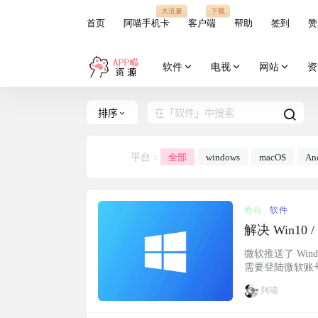
大流量
下载
首页
阿喵手机卡
客户端
帮助
签到
赞
软件
电视
网站
资
排序
平台：
全部
windows
macOS
An
教程
软件
微软推送了 Win
需要登陆微软账号
的错误界面。解决方法1
阿喵
nternet 选项 -