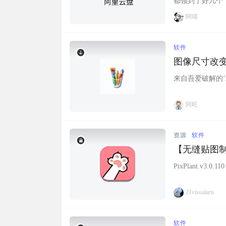
都领到了好几个
但是一直没有分
阿喵
来阿喵有给大家
于今天收到通知，
软件
图像尺寸改
来自吾爱破解的’工
阿旺
资源
软件
【无缝贴图制作
PixPlant.v3
21visualarts
软件