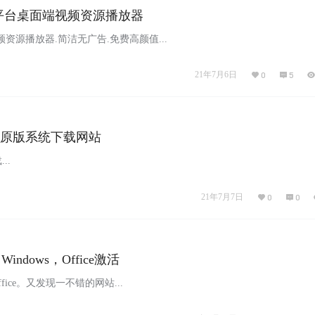
er跨平台桌面端视频资源播放器
资源播放器.简洁无广告.免费高颜值...
21年7月6日
0
5
纯净原版系统下载网站
..
21年7月7日
0
0
：Windows，Office激活
office。又发现一不错的网站...