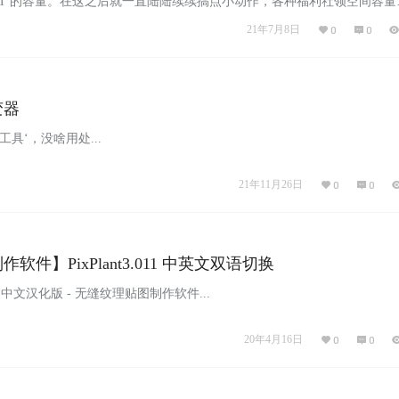
 T 的容量。在这之后就一直陆陆续续搞点小动作，各种福利社领空间容量
享功能。作为一个网盘，大家最需要的就是分享了。没分享功能怎么搞呢
21年7月8日
0
0
分享了通过脚本实现分享云盘文件，但终究不是官方推出的，不好用哇。 
可以分享啦。赶紧通知一下大家。 1 操作步骤 下载安…...
变器
具‘，没啥用处...
21年11月26日
0
0
软件】PixPlant3.011 中英文双语切换
.0.110 中文汉化版 - 无缝纹理贴图制作软件...
20年4月16日
0
0