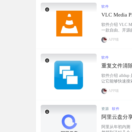
软件
VLC Media
软件介绍 VLC
一款自由、开源
CD、VCD 及各
APP喵
Windows、Mac
软件
重复文件清除工具
软件介绍 all
让它能够快速搜
机上重复文件的
APP喵
乐或电影。功能
展名，文件大小
资源
软件
阿里云盘分
阿里从年初内测