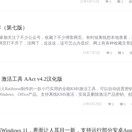
21年6月11日
0
2
存（第七版）
大家都关注了不少公众号，收藏了不少博客网页。有时候离线想本地查看，
网页打不开了，没网了，这这这，这可怎么办是好。网上有各种收藏文章
者删了就没了。好难过。怎么搞，今天给大家分享一款超棒的保存文章的
21年7月5日
0
0
第七版） 软件介绍 目前支持: 1:CSDN 2:博客园 3:知乎专栏 4:微信文章 
 软件操作十分简单，复制你要…...
件 激活工具 AAct v4.2汉化版
斯人Ratiborus制作的一款小巧实用的全能KMS激活工具，可以自动设置密
indows、Office产品。支持离线KMS激活，安装及删除激活产品密钥、
务，该工具无需.NET Framework框架，相比其它激活工具，体积小巧、
21年6月29日
0
0
激活成功率高！ 下载地址：https://haha.lanzoui.com/b…...
Windows 11，界面让人耳目一新，支持运行部分安卓Ap