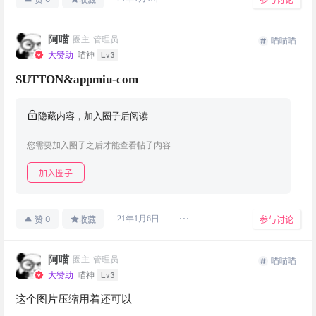
阿喵
圈主
管理员
喵喵喵
Lv3
大赞助
喵神
SUTTON&appmiu-com
隐藏内容，加入圈子后阅读
您需要加入圈子之后才能查看帖子内容
加入圈子
0
21年1月6日
赞
收藏
参与讨论
阿喵
圈主
管理员
喵喵喵
Lv3
大赞助
喵神
这个图片压缩用着还可以