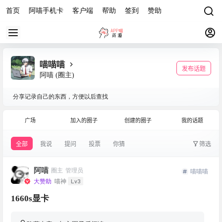
首页
阿喵手机卡
客户端
帮助
签到
赞助
喵喵喵
发布话题
阿喵
(圈主)
分享记录自己的东西，方便以后查找
广场
加入的圈子
创建的圈子
我的话题
全部
我说
提问
投票
你猜
筛选
阿喵
圈主
管理员
喵喵喵
Lv3
大赞助
喵神
1660s显卡