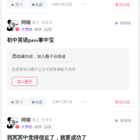
0
24年3月25日
赞
收藏
参与讨论
阿喵
圈主
管理员
喵喵喵
Lv3
大赞助
喵神
初中英语pass掌中宝
隐藏内容，加入圈子后阅读
您需要加入圈子之后才能查看帖子内容
加入圈子
0
22年12月1日
赞
收藏
参与讨论
阿喵
圈主
管理员
喵喵喵
Lv3
大赞助
喵神
我冥冥中觉得很近了，就要成功了