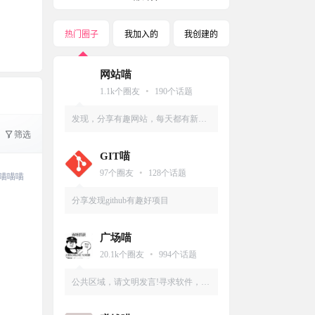
0
热门圈子
我加入的
我创建的
太少
网站喵
•
1.1k
个圈友
190
个话题
发现，分享有趣网站，每天都有新鲜
筛选
资源
GIT喵
•
97
个圈友
128
个话题
喵喵喵
分享发现github有趣好项目
广场喵
•
20.1k
个圈友
994
个话题
公共区域，请文明发言!寻求软件，寻
求资源，互帮互助，友爱圈子