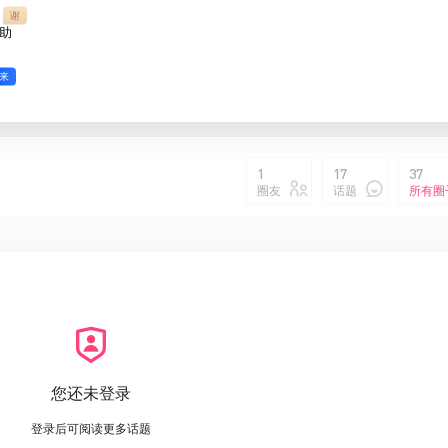
谢
助
来
1
17
37
圈友
话题
所有圈
您还未登录
登录后可阅读更多话题