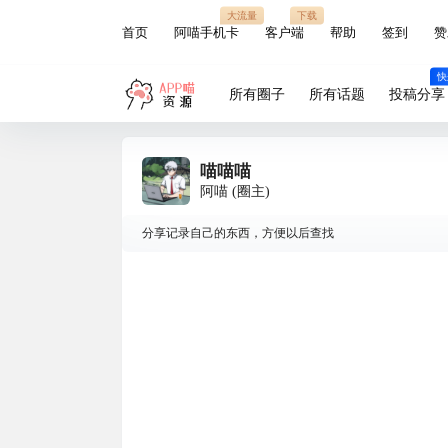
大流量
下载
首页
阿喵手机卡
客户端
帮助
签到
赞
快
所有圈子
所有话题
投稿分享
喵喵喵
阿喵
(圈主)
分享记录自己的东西，方便以后查找
喵喵喵
在
说：