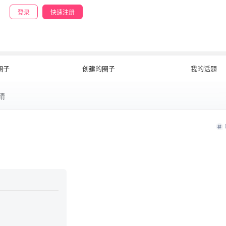
登录
快速注册
公开
文字
圈子
创建的圈子
我的话题
猜