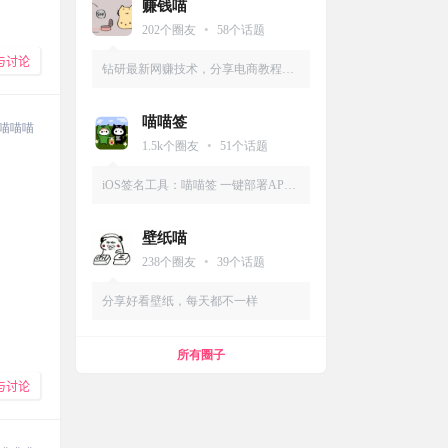
赚钱喵
•
202
个圈友
58
个话题
与讨论
钻研最新网赚技术，分享电商教程，
分享学习教程，宅在家里赚钱
喵喵签
喵喵喵
•
1.5k
个圈友
51
个话题
iOS签名工具：喵喵签 一键部署APP
多开，在线安装
壁纸喵
•
238
个圈友
39
个话题
分享好看壁纸，每天都不一样
所有圈子
与讨论