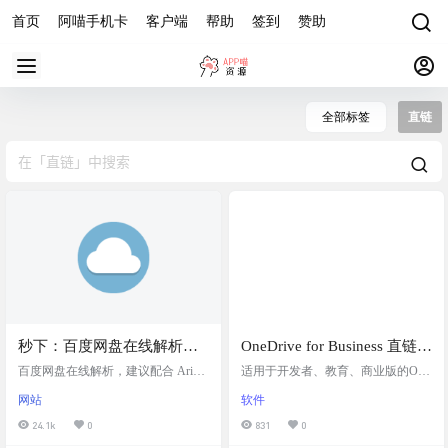
首页
阿喵手机卡
客户端
帮助
签到
赞助
全部标签
直链
秒下：百度网盘在线解析直
OneDrive for Business 直链生
链下载工具
成工具
百度网盘在线解析，建议配合 Aria2
适用于开发者、教育、商业版的One
或 Motrix 一起使用，本项目是 baidu
Drive单文件分享直链工具
网站
软件
wp 的 PHP 语言实现，使用 PHP 语
言重写了原项目的功能。项目使用
24.1k
0
831
0
百度公开 API 接口获取下载链接。