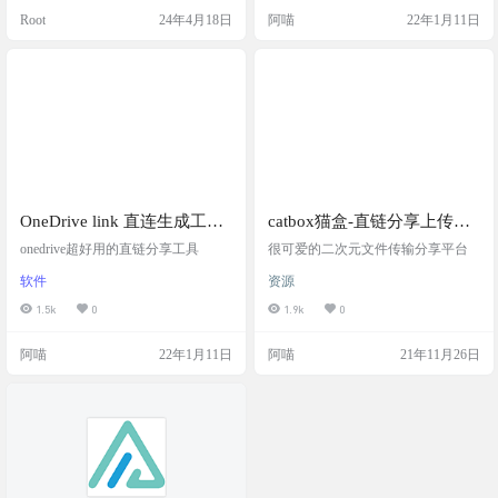
需要配置您自己的百度网盘账号后
Root
24年4月18日
阿喵
22年1月11日
才可以使用。 本工具无任何破解功
能，所有代码开源，仅供学习参
考，请遵守相关法律法规，不得将
本项目用于商业用途，使用本项目
造成的一切后果与项目开发者无
关。阿喵测试获取的链接和…
OneDrive link 直连生成工具
catbox猫盒-直链分享上传下
v1.0.1
载平台
onedrive超好用的直链分享工具
很可爱的二次元文件传输分享平台
软件
资源
1.5k
0
1.9k
0
阿喵
22年1月11日
阿喵
21年11月26日