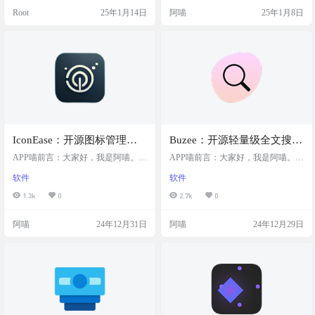
务端，支持多种存储协议，可以轻
它支持 Windows、macOS、Linux 和
Root
25年1月14日
阿喵
25年1月8日
松查看、复制、移动、删除、重命
Android，功能也很强大，比如可以
名文件，还能上传和下载文件。此
设置主题颜色、支持深色模式、多
外，它还支持多文件选择、视频音
语言，还能播放本地和网络媒体。
频预览、文件加密压缩以及各存储
而且它还有迷你播放器模式和播放
之间的备份同步。无论你是想管理
列表功能，倍速调节也很方便。…
个人文件还是进行文件同…
IconEase：开源图标管理工
Buzee：开源轻量级全文搜索
具，支持图标的组织、管理
工具，快速定位文件，支持
APP喵前言：大家好，我是阿喵。今
APP喵前言：大家好，我是阿喵。今
和快速访问，具备自定义分
天要给你们介绍一个非常实用的开
快速搜索文档等历史记录，
天要给你们介绍一个开源的全文搜
软件
软件
源工具——IconEase。这是一个现代
索工具——Buzee。这个工具非常轻
类等功能，适用于Windows
并允许用户按关键字等条件
化的图标管理桌面应用程序，特别
量级，功能却很强大，可以快速搜
1.3k
0
2.7k
0
和macOS平台
进行搜索
适合设计师和开发者使用。你可以
索你的电脑中的所有文档、图像、
用它来组织和管理你的图标集合，
音频、视频、文件夹，甚至是浏览
阿喵
24年12月31日
阿喵
24年12月29日
支持创建自定义分类、文件夹拖拽
器历史记录。你可以按照关键字、
导入、批量导入、快速搜索和过
时间、类型或者这些条件的任意组
滤，还有收藏夹系统和多工作区功
合来搜索，还可以设置忽略特定文
能。IconEase提供闪电般的搜索速
件或文件夹的索引。如果你经常需
度，即使在处理大量图标集合时也
要在电脑中查找文件，Buzee绝对能
能保持流畅滚动，支持键盘快捷键
帮到你。 工具简介 Buzee是一款开源
和高级图片预览。此外…
的轻量级全文搜…