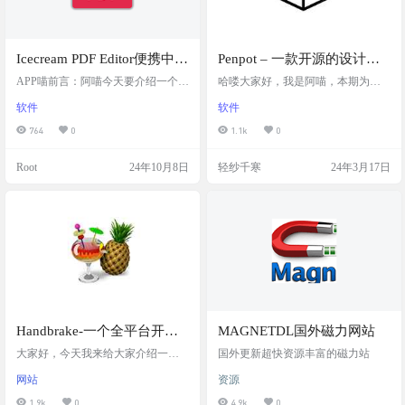
Icecream PDF Editor便携中文
Penpot – 一款开源的设计与
版：功能全面的PDF编辑工
原型工具，知名设计工具
APP喵前言：阿喵今天要介绍一个功
哈喽大家好，我是阿喵，本期为大
具，支持包括文字编辑、文
能超级全面的PDF编辑软件——Icecr
Figma 的开源平替
家推荐的是一款开源的设计与原型
软件
软件
eam PDF Editor。这个软件不仅可以
工具。 📄Penpot 是知名设计工具 Fig
件合并、分割、裁切、标注
查看PDF文件，还能编辑、合并、分
ma 的开源平替，支持在线免费使用
764
0
1.1k
0
等多种编辑操作
割、裁切，甚至给你的PDF文件添加
和本地部署，原生支持中文，支持
标注。更棒的是，它支持修改PDF里
多人协作和插件系统 🆚较 Figma 而
Root
24年10月8日
轻纱千寒
24年3月17日
的文字内容，而且安装的时候可以
言，Penpot 更适合做产品原型设
选择中文版，对中文用户非常友
计，而 Figma 的功能较为全面，可
好。 软件简介 Icecream PDF Editor是
以做出动效、代码生成等 软件截图
一款功能丰富的PDF编辑软件，支持
功能介绍 1.基于浏览器的设计工
包括文字编辑、文件合并、分割、
具，可获取 Web 与所有团队成员协
…
作创建美观的用…
Handbrake-一个全平台开源
MAGNETDL国外磁力网站
的视频格式转换压缩工具
大家好，今天我来给大家介绍一个
国外更新超快资源丰富的磁力站
超级好用的视频转码软件——Handb
网站
资源
rake！它不仅支持 Mac、Windows 和
Linux，还有一个超级贴心的功能：
1.9k
0
4.9k
0