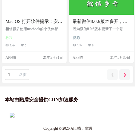
Mac OS 打开软件提示：安装
最新微信8.0.6版本多开，加
包破损或不受信任无法打开
入保留聊天记录更新功能
相信很多使用macbook的小伙伴都见
因为微信8.0.6版本更新了一个彩
过某某某应用不能打开这个界面 还
蛋，炸屎，所以这次更新了8.0.6版
教程
资源
有某某某包已损坏，打不开，您应
本的微信多开。最新微信8.0.6版本
该将它移到废纸篓 还有，打不开某
多开，加入保留聊天记录更新功能
1.4k
0
1.9k
0
某某，，因为它来自身份不明的开
发者。 造成以上原因的情况基本都
APP喵
21年5月31日
APP喵
21年5月30日
一样，因为AppStore没有自己要用的
软件，所以通过网站下载了第三方
的软件，还有部分破解的软件。 不
过大家都知道有一个解决方案，那
❮
❯
/
2 页
就是在设置里面，找到安全与隐
私，选择仍要打开，软件就可以正
常使用了。 但是…
本站由酷盾安全提供CDN加速服务
Copyright © 2026
APP喵：资源