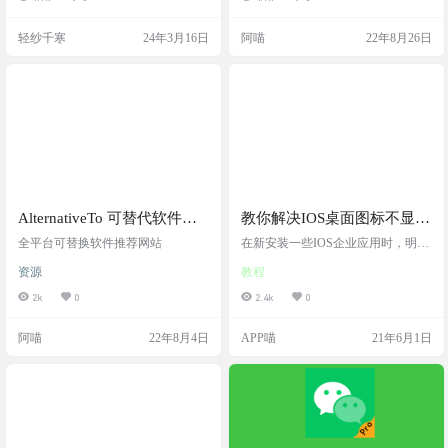
可以帮你确保视频大小不会超过 Dis
cord 的 8MB 限制！想象一下，你拍
轻纱千寒
24年3月16日
阿喵
22年8月26日
摄了一个超级有趣的视频，想要分
享给朋友们欣赏，结果发现文件太
大传不上。别担心！有了 Handbrak
e，你可以轻松地把视频压缩到符合
要求的大小，让你的作品在自由飞
翔！手动…
AlternativeTo 可替代软件推
教你解决IOS桌面图标不显示
荐的网站
问题
全平台可替换软件推荐网站
在新安装一些IOS企业应用时，明明
已经安装完成，但是桌面不显示图
资源
教程
标，下拉搜索或者在应用程序里面
也可以查看到刚安装的应用。 在网
2k
0
2.4k
0
上查了一下，有非常多的网友遇到
同样的问题，但是给出解决方案的
阿喵
22年8月4日
APP喵
21年6月1日
确实没有，针对这个问题，简单的
做出一个解决方法吧 这个小bug存在
于部分机型和系统，如果每次都重
启手机，这样就非常不方便。 要解
决这一bug，只需要一个小小的设
置，不需要重启手机即可解决。 步
骤如下： 1、打开手机…