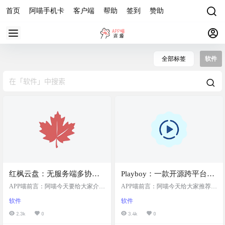
首页
阿喵手机卡
客户端
帮助
签到
赞助
全部标签
软件
红枫云盘：无服务端多协议
Playboy：一款开源跨平台的
云存储文件管理工具，基于
Material You 风格媒体播放
APP喵前言：阿喵今天要给大家介绍
APP喵前言：阿喵今天给大家推荐一
Flutter 和 Go 开发的跨平台应
一个超实用的云盘工具——红枫云
器，功能主题丰富，支持广
个超级棒的播放器——Playboy。这
软件
软件
盘。这是一款基于 Flutter 和 Go 开发
是一款用 Flutter 开发的跨平台媒体
用
泛的媒体格式
的跨平台应用，支持windows， Andr
播放器，界面采用了 Material You 设
2.3k
0
3.4k
0
oid 和 macOS。它最大的特点是无服
计风格，看起来非常现代和美观。