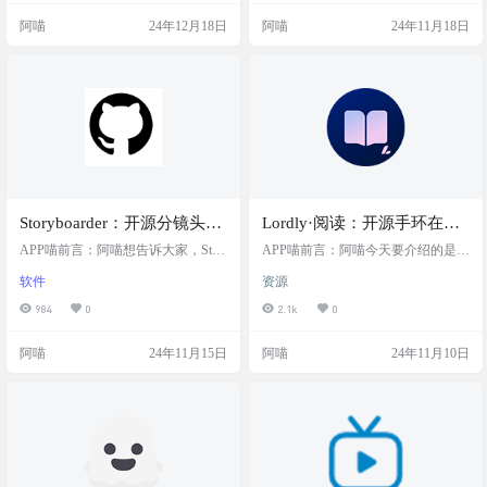
ject水印、文本水印等等，几乎涵盖
acOS应用，专注于图像背景去除。
阿喵
24年12月18日
阿喵
24年11月18日
了99.9%的PDF水印类型。而且，它
它提供一键背景移除功能，支持拖
还能更改PDF文档结构，不仅可以去
放和粘贴等多种输入方式，界面现
水印，还能换颜色、换文本、换位
代简洁，用户可以选择深色或浅色
置，甚至删除权限和去除签章。最
模式，极大提升了用户体验。 截图
棒的是，这款软件没有有效期限，
特色 一键背景移除：轻松快速地去
没有广告和弹窗，也不会有任何…
除图片背景。 多种输入方式：支
持…
Storyboarder：开源分镜头绘
Lordly·阅读：开源手环在线
制工具，快速绘制和编辑分
阅读工具，在手表手环上看
APP喵前言：阿喵想告诉大家，Stor
APP喵前言：阿喵今天要介绍的是一
镜头脚本，以可视化他们的
yboarder是一款非常棒的工具，适合
电子书，支持自定义书源和
款名为Lordly·阅读的开源手环在线
软件
资源
所有想要快速绘制故事分镜的人。
阅读工具。这个工具不仅能自定义
故事创意
抓取网页数据，提供列表书
无论是故事艺术家、编剧还是广告
书源，还能自己设置规则来抓取网
984
0
2.1k
0
架和网格书架的自由切换，
创作者，都能在这款软件中找到灵
页数据。它的界面设计既美观又实
支持替换净化和本地TXT、
感。它的界面简单易用，可以通过
用，阅读体验非常个性化，可以调
阿喵
24年11月15日
阿喵
24年11月10日
手写板或鼠标轻松绘制分镜，真的
整颜色、行距、段距等等，还有多
EPUB阅读
是一款非常实用的创作利器！ 工具
种翻页模式可选。最棒的是，它完
简介 Storyboarder是一款开源软件，
全开源，没有广告，让你的阅读体
旨在帮助用户快速绘制和编辑分镜
验更加纯净。 软件简介 Lordly·阅读
头脚本，以可视化他们的故事创
是一款开源的手环在线阅读工具，
意。其简洁的界面支持多种输入设
支持自定义书源和抓取网页数据，
备，用…
提供列表书架和网…