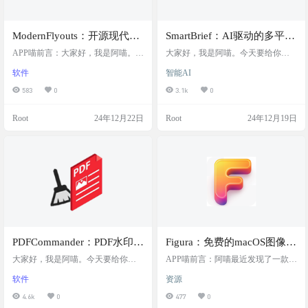
ModernFlyouts：开源现代化
SmartBrief：AI驱动的多平台
Windows浮出控件，支持媒
智能工作报告生成器，能够
APP喵前言：大家好，我是阿喵。今
大家好，我是阿喵。今天要给你们
体控制功能，并允许用户自
天要给你们介绍一个非常实用的开
自动分析你的项目代码提交
介绍一个工作效率提升的利器——S
软件
智能AI
源工具——ModernFlyouts。这个工
martBrief。这是一款基于AI的智能工
定义弹窗的位置、外观和行
记录和任务数据，具备多种
具可以替换Windows系统中那些老旧
作报告生成工具，无论你是Window
583
0
3.1k
0
为
语言模型支持
的Metro风格的音量、亮度和飞行模
s、macOS还是Linux用户，都能用。
式等系统弹窗，给你一个基于Fluent
它能够自动分析你的项目代码提交
Root
24年12月22日
Root
24年12月19日
Design的现代化体验。它不仅支持音
记录和任务数据，帮你快速生成日
量、媒体、亮度和飞行模式的弹窗
报、周报和月报。SmartBrief支持多
替换，还有媒体控制功能，比如播
种大语言模型，自动提取和分析Git
放、暂停、上一曲、下一曲等，同
提交记录，还有可视化任务管理和
时支持浅色和深色模式。更棒的
进度跟踪功能，让你的工作汇报更
是，你还可以自定义弹窗…
加高效。更棒的是，你…
PDFCommander：PDF水印删
Figura：免费的macOS图像背
除工具，永久免费，轻松去
景去除工具，提供一键背景
大家好，我是阿喵。今天要给你们
APP喵前言：阿喵最近发现了一款很
除PDF里的各种水印
介绍一个超级实用的PDF工具——P
移除功能，支持拖放和粘贴
棒的软件——Figura！这是一款免费
软件
资源
DFCommander。这是一款永久免费
的原生macOS应用，可以轻松在本地
等多种输入方式，界面现代
的PDF水印删除工具，用它你可以轻
移除图片背景，操作起来非常简
4.6k
0
477
0
简洁
松去除PDF里的各种水印，比如XOb
单。 工具简介 Figura是一款免费的m