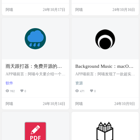
护你的隐私数据。如果你经常复制
控域名的各种状态，比如赎回期、
一些敏感信息，或者你持有数字货
可注册状态和待删除状态，并通过
阿喵
24年10月17日
阿喵
24年10月16日
币，那么Copi绝对是你的不二选择。
邮件或Telegram发送通知，让你不错
它提供了操作栏模式、快捷键模
过任何重要的域名信息。 源码简介
式，甚至可以覆盖系统的复制粘贴
Puff是一个开源的域名监控工具，它
功能，确保你的复制内容不会被泄
基于Go语言开发，支持Windows、m
露。 软件简介 Copi是一款专为macO
acOS和Linux平台。用户可以通过Puf
S设计的开源剪贴板工具，通过屏蔽
f实时监控域名…
第三方应…
雨天跟打器：免费开源的便
Background Music：macOS
携打字练习软件，它提供了
开源音频控制工具，可以让
APP喵前言：阿喵今天要介绍一个对
APP喵前言：阿喵发现了一款超实用
一个便携的练习环境，帮助
打字爱好者非常有帮助的工具——
用户独立控制每个应用程序
的macOS音频控制工具——Backgrou
软件
资源
雨天跟打器。这是一款免费开源的
nd Music。它不仅能独立调节每个应
用户提高打字技能
的音量，不影响系统整体音
打字练习软件，它基于添雨跟打器
用的音量，还能在其他音频播放时
982
0
471
0
量
的旧版本进行了修改和构建。不管
自动暂停音乐，非常适合需要在多
你是想提高打字速度，还是想练习
个任务间切换的小伙伴们。而且，
阿喵
24年10月14日
阿喵
24年10月9日
打字准确性，雨天跟打器都能为你
它还是开源的哦！ 软件简介 Backgro
提供有效的练习。 软件简介 雨天跟
und Music是一款开源的macOS音频
打器是一款基于.NET Framework 4.0
控制工具，它允许用户独立控制每
开发的免费开源打字练习软件，它
个应用程序的音量，自动暂停音乐
提供了一个便携的练习环境，帮助
播放，以及录制系统音频，为多任
用户提高打字技能，并通过社区支
务处理提供了精细…
持持续更新和…