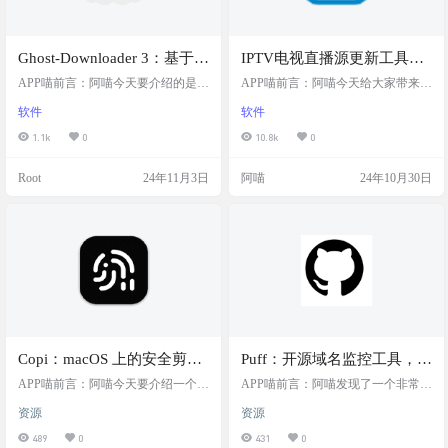
Ghost-Downloader 3：基于
IPTV电视直播源更新工具，
PySide6的新一代多线程下载
包含央视、卫视、港澳台等
APP喵前言：阿喵今天要介绍的是一
APP喵前言：阿喵今天给大家带来了
器，使用QThread实现多线程
个名为Ghost Downloader的开源下载
多种直播频道源，支持组播
一个超级实用的工具，它就是IPTV
软件
软件
器，它基于PySide6开发，是一款多
电视直播源更新工具。这个工具能
下载，支持断点续传、下载
源、订阅源等多种获取方式
线程异步下载工具。这个下载器使
够帮你管理各种直播频道，无论是
1.1k
0
10.8k
0
记录和文件校验
用QThread实现多线程下载，支持断
央视、卫视还是港澳台的频道，统
点续传、下载记录和文件校验，让
统不在话下。最棒的是，它还支持
Root
24年11月3日
阿喵
24年10月30日
你的下载体验就像使用IDM一样流
自定义频道，让你可以根据自己的
畅。而且，它还有更多的功能正在
喜好添加频道。而且，它能够自动
开发中，比如全局设置、限速、任
获取最新的直播源，每天自动更新
务管理和浏览器插件改进等，未来
两次，保证你总是能观看到最流畅
还会开放插件扩展，非常值得期
的直播。无论是工作流、命令行、G
待。 软件简介 Ghost Do…
UI软件还是Docker，这个工具都能
完美运行，让你的电视直…
Copi：macOS 上的安全剪贴
Puff：开源域名监控工具，实
板替代工具，通过屏蔽第三
时掌握域名状态，比如赎回
APP喵前言：阿喵今天要介绍一个m
APP喵前言：阿喵发现了一个非常实
方应用程序对剪贴板内容的
acOS平台上的安全剪贴板替代工具
期、可注册状态和待删除状
用的开源工具——Puff，它是一个基
资源
资源
——Copi。这个工具可以防止第三方
于Go语言编写的域名监控程序。这
访问，保护用户隐私
态，并通过邮件或Telegram
应用程序访问你的剪贴板内容，保
个工具可以帮助你快速、便捷地监
489
0
431
0
发送通知