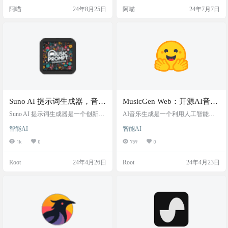
业目的。 工具简介 AI Music Generat
十余位各具特色的 AI 歌手，全天候
阿喵
24年8月25日
阿喵
24年7月7日
or是一个利用尖端算法和机器学习技
在线，随时待命为你演唱。采用创
术的音乐生成平台，它能够分析音
新的流式渲染技术，实现3秒快速成
乐的模式、风格和结构，并根据用
曲，让音乐创作变得前所未有的便
户的输入和偏好创作出独特的音乐
捷。 截图 软件下载 官网：https://sin
作品。这款生成器不仅提供与录音
ger.xiaoice.com/网易云：h…
室制作相媲美的音频质量，还允许
用户自定…
Suno AI 提示词生成器，音乐
MusicGen Web：开源AI音乐
创作辅助工具
生成工具
Suno AI 提示词生成器是一个创新的
AI音乐生成是一个利用人工智能技
音乐创作辅助工具，利用 AI 帮助用
术来创作音乐的网站。使用 AI 机器
智能AI
智能AI
户根据个人喜好生成歌词和歌曲描
学习算法，深度学习模型，来学习
述。 这个在线生成器提供了一系列
音乐的结构和风格，并基于这些知
1k
0
759
0
音乐创作元素供用户选择，从而可
识生成新的音乐作品。 演示站部署
以精细地自定义音乐提示，无论是
于抱脸huggingface，可基于transform
Root
24年4月26日
Root
24年4月23日
创作宁静的原声民谣还是强有力的
ers.js本地搭建运行。 演示截图 网站
交响作品，Suno AI 的选项都能满足
地址 https://huggingface.co/spaces/Xen
需求。 关于 Suno： 工具截图 网站
ova/musicgen-web
地址 https://sunoprompt.com/zh