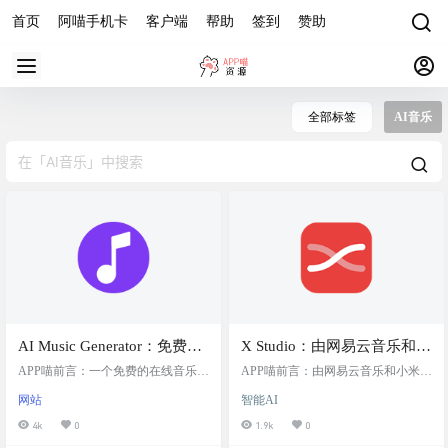
首页
阿喵手机卡
客户端
帮助
签到
赞助
全部标签
AI音乐
AI Music Generator：免费的
X Studio：由网易云音乐和小
AI在线音乐创作工具，基本
米小冰联合出品的免费 AI 歌
APP喵前言：一个免费的在线音乐创
APP喵前言：由网易云音乐和小米小
功能免费使用，可自定义乐
作工具，使用先进的AI技术生成高
声合成软件
冰联合出品的 AI 歌声合成软件。 软
网站
智能AI
质量、个性化的音乐作品，支持基
件简介 网易云音乐·X Studio，由网
器和声音，可用于商业目的
本功能免费使用，并允许用户自定
易云音乐和小米小冰联合打造，是
4k
0
1.9k
0
义乐器和声音，同时还可以用于商
一款前沿的 AI 歌声合成软件，提供