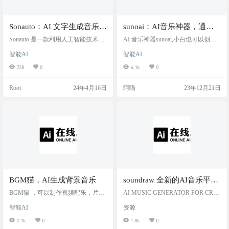
Sonauto：AI 文字生成音乐创
sunoai：AI音乐神器，通过
作工具
AI创作自己的音乐，歌曲
Sonauto 是一款利用人工智能技术进
AI 音乐神器sunoai,小白也可以创建
行音乐创作的工具。它可以根据输
自己的音乐和歌曲。操作简单到
智能AI
智能AI
入的文字，生成完整的音乐作品。
哭，只要把歌词扔进输入框，1 分钟
支持输入歌词、旋律、风格等信
搞定一首专属歌曲。 网站支持discor
738
0
4.1k
0
息，Sonauto 会自动生成相应的音
d，google谷歌，还有微软账户登
乐，支持多种风格。 Sonauto 支持生
录。免费用户每天赠送50credit。可
Root
24年4月16日
阿喵
23年12月21日
成完整的音乐作品，支持多种音乐
以创作10首歌曲。当AI生成乐曲
风格，支持多种输入方式，提供多
后，你可以从两首里面选择一个满
种控制选项。 网站截图 网站地址 htt
意的继续创作。 而且还可以听别的
ps://sonauto.ai/
用户用AI创作的歌曲。 网站截图 网
站链接 http://suno.ai
BGM猫，AI生成背景音乐
soundraw 全新的AI音乐平台
AI MUSIC GENERATOR
BGM猫 ，可以制作视频配乐，片头
AI MUSIC GENERATOR FOR CREA
音乐，自定时长，根据标签，选择
FOR CREATORS
TORS Stop searching for the song you
智能AI
资源
类型，场景，风格，心情后，生成
need. Create it. Royalty-free music, AI g
音乐。可直接下载。 做视频找不到
enerated for you soundraw 全新的AI音
2.1k
0
1.8k
0
合适的音乐？不妨来试试，BGM猫
乐平台 使用创造无限的音乐，没有