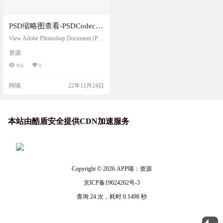
PSD缩略图查看-PSDCodec
v1.7
View Adobe Photoshop Document (PS
D and PSB) files in Windows
资源
926
0
阿喵
22年11月24日
本站由酷盾安全提供CDN加速服务
Copyright © 2026
APP喵：资源
京ICP备19024262号-3
查询 24 次，耗时 0.1498 秒