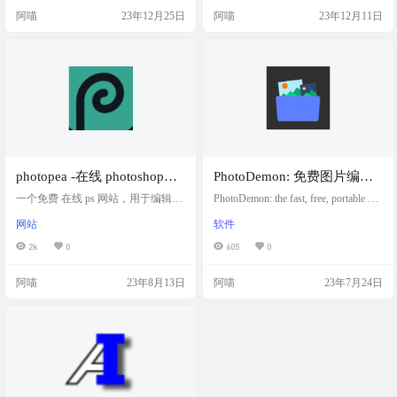
计选择。像阿喵常用的制作封面，
入psd可以自动获取字体文件载入。
阿喵
23年12月25日
阿喵
23年12月11日
带壳截图的设计模板，简直不要太
相比于adobe的桌面软件体验也毫不
方便。 而大家日常使用最多的，社
逊色 该作者的另一个优秀项目 Photo
交媒体封面模板，短视频封面模板
pea ，非常牛逼的 PS 网页版，国内
都可以快速制作。 软件截图 软件下
被 搞定设计 代理的，体验非常棒，
载
作者仅靠这个网页ps项目的广告收益
就赚的盆满钵…
photopea -在线 photoshop，
PhotoDemon: 免费图片编辑
在线PS，更新了自动背景去
器，PS简易替代品
一个免费 在线 ps 网站，用于编辑光
PhotoDemon: the fast, free, portable ph
除工具
栅和矢量图形，支持 PSD、AI 和 Sk
oto editor 支持中文 😼 介绍： 快速、
网站
软件
etch 文件。 不是完全开源的。侧边
#免费、便携式 #照片 #编辑器，#Ph
栏有广告。但是不影响体验。 对于
otoDemon 提供了一个全面的照片编
2k
0
605
0
阿喵日常很需要 photoshop 的用户来
辑器，下载大小为 14 MB。它可以
说，这个在线的网页可以让我随时
在任何 #Windows PC（XP 到 Win 1
阿喵
23年8月13日
阿喵
23年7月24日
进行psd文件的编辑。实际上手体验
1）上运行，并且不需要安装。您可
了下，和photoshop一模一样，可以
以从 USB 、SD 卡或便携式驱动器
变换图像，调整图层。完全满足我
运行它。支持PSD文件。对于ado…
的日常需求 2023年12月9日 Photopea
just annou…