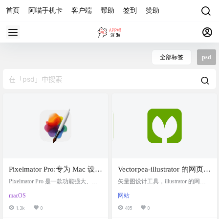
首页
阿喵手机卡
客户端
帮助
签到
赞助
全部标签
psd
Pixelmator Pro:专为 Mac 设计
Vectorpea-illustrator 的网页移
的图像编辑设计神器，支持
植版，Photopea作者的另一
Pixelmator Pro 是一款功能强大、美
矢量图设计工具，illustrator 的网页
编辑psd文件，替代PS，摆脱
观且易于使用的图像编辑器，专为
个项目
移植版，功能挺齐全的，主打轻量
macOS
网站
Mac 设计。Pixelmator Pro 对于初学
便捷，国外服务访问可能缓慢，有
photoshop的舒服
者和有经验的专业人士来说都非常
少量广告，不影响使用，无需注
1.3k
0
485
0
容易使用。 提供大量的模板可供设
册。支持多国语言 支持psd文件，导