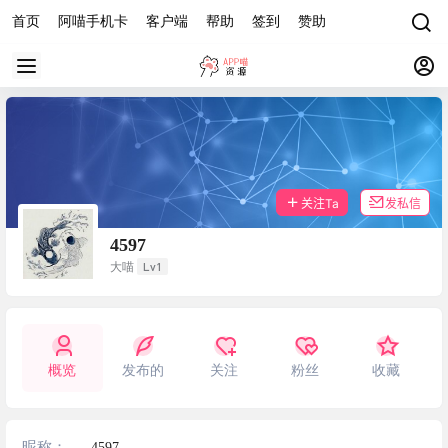
首页
阿喵手机卡
客户端
帮助
签到
赞助
关注Ta
发私信
4597
Lv1
大喵
概览
发布的
关注
粉丝
收藏
昵称：
4597