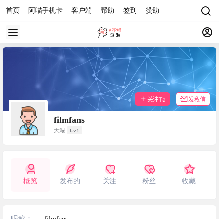
首页
阿喵手机卡
客户端
帮助
签到
赞助
关注Ta
发私信
filmfans
Lv1
大喵
概览
发布的
关注
粉丝
收藏
昵称：
filmfans