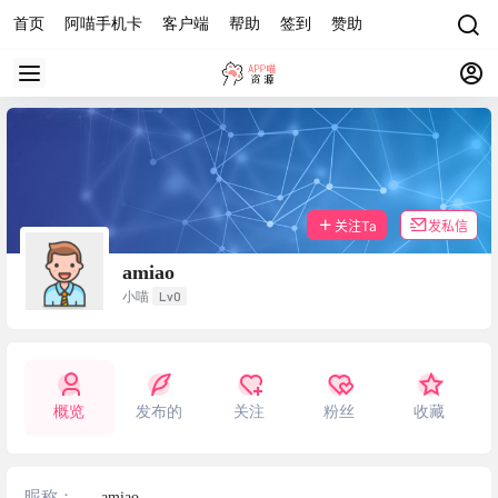
首页
阿喵手机卡
客户端
帮助
签到
赞助
关注Ta
发私信
amiao
Lv0
小喵
概览
发布的
关注
粉丝
收藏
昵称：
amiao