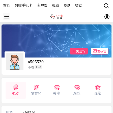
首页
阿喵手机卡
客户端
帮助
签到
赞助
关注Ta
发私信
a505520
Lv0
小喵
概览
发布的
关注
粉丝
收藏
昵称：
a505520