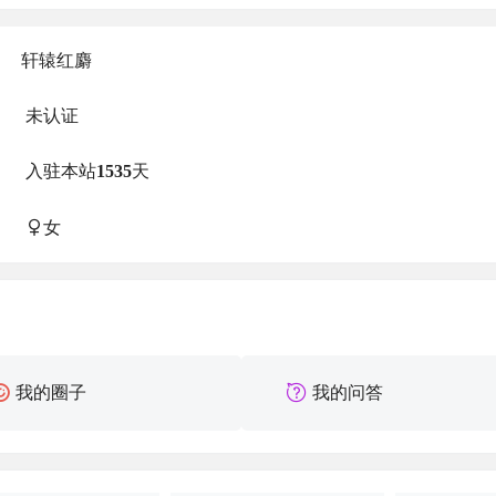
轩辕红麝
未认证
入驻本站
1535
天
女
我的圈子
我的问答