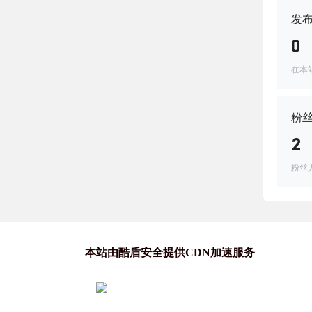
发
0
在本
粉
2
粉丝
本站由酷盾安全提供CDN加速服务