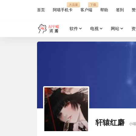
大流量
下载
首页
阿喵手机卡
客户端
帮助
签到
赞
软件
电视
网站
资
轩辕红麝
小