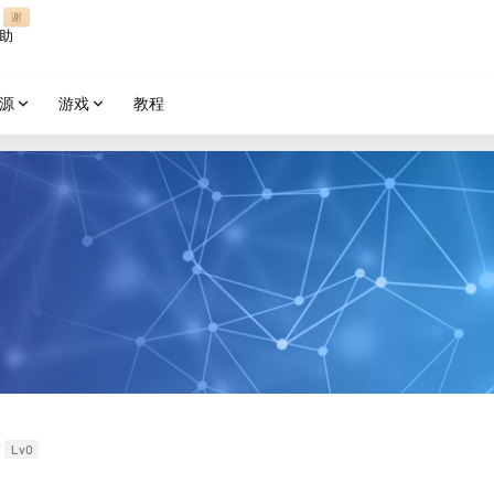
谢
助
源
游戏
教程
Lv0
喵