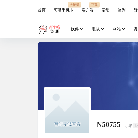
大流量
下载
首页
阿喵手机卡
客户端
帮助
签到
赞
软件
电视
网站
资
N50755
L
小喵