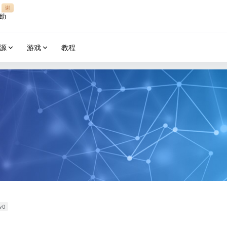
谢
助
源
游戏
教程
v0