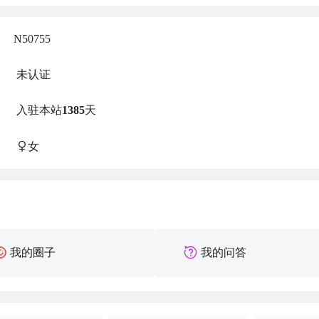
N50755
未认证
入驻本站
1385
天
女
我的圈子
我的问答