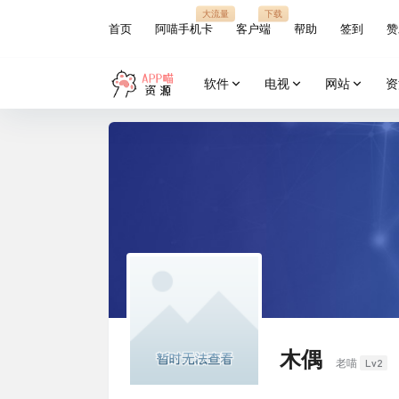
大流量
下载
首页
阿喵手机卡
客户端
帮助
签到
赞
软件
电视
网站
资
木偶
Lv2
老喵