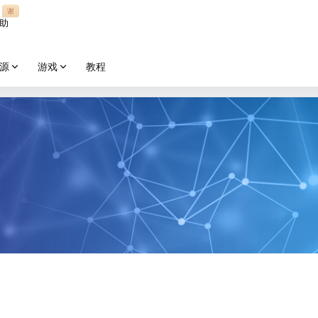
谢
助
源
游戏
教程