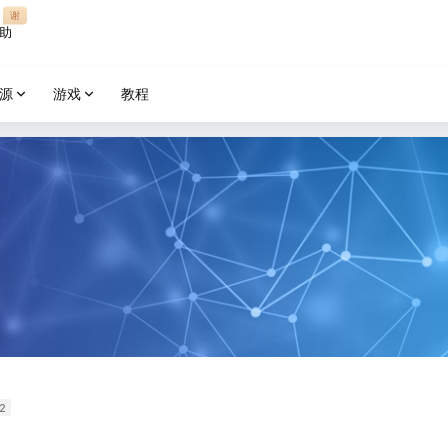
谢
助
源
游戏
教程
2