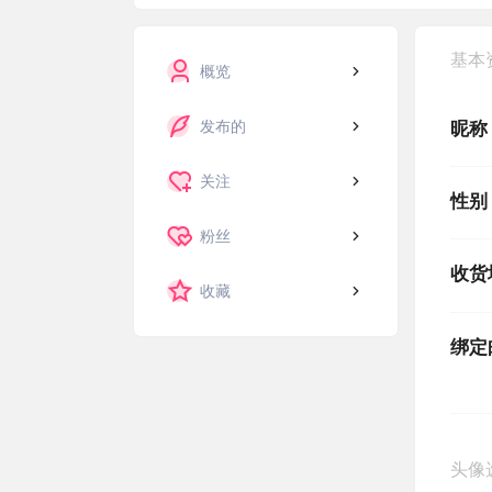
基本
概览
发布的
昵称
关注
性别
粉丝
收货
收藏
绑定
头像