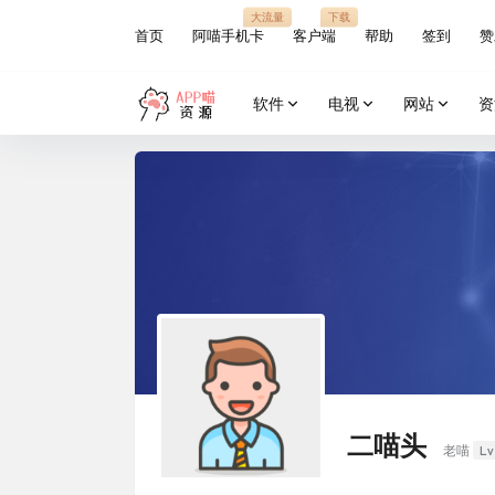
大流量
下载
首页
阿喵手机卡
客户端
帮助
签到
赞
软件
电视
网站
资
二喵头
Lv
老喵