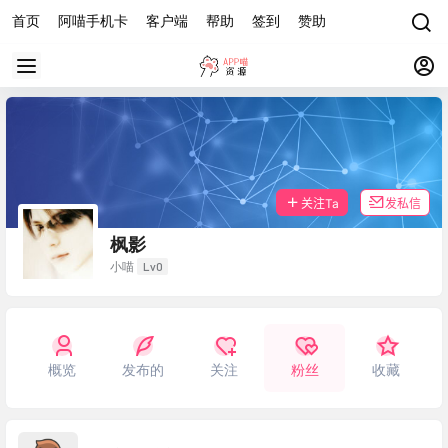
首页
阿喵手机卡
客户端
帮助
签到
赞助
关注Ta
发私信
枫影
Lv0
小喵
概览
发布的
关注
粉丝
收藏