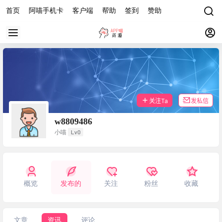
首页
阿喵手机卡
客户端
帮助
签到
赞助
关注Ta
发私信
w8809486
Lv0
小喵
概览
发布的
关注
粉丝
收藏
文章
资讯
评论