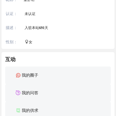
认证：
未认证
描述：
入驻本站
691
天
性别：
女
互动
我的圈子
我的问答
我的供求