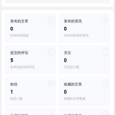
发布的文章
发布的资讯
0
0
在本站的投稿
在本站发布的资讯
提交的评论
关注
5
0
在本站提交的评论
关注的人数
粉丝
收藏的文章
1
0
粉丝人数
收藏的文章数量