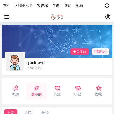
首页
阿喵手机卡
客户端
帮助
签到
赞助
关注Ta
发私信
jacklove
Lv0
小喵
概览
发布的
关注
粉丝
收藏
文章
资讯
评论