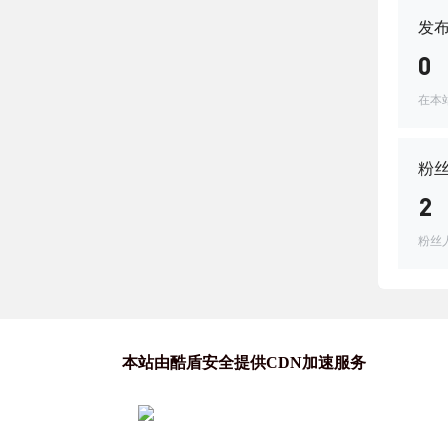
发
0
在本
粉
2
粉丝
本站由酷盾安全提供CDN加速服务