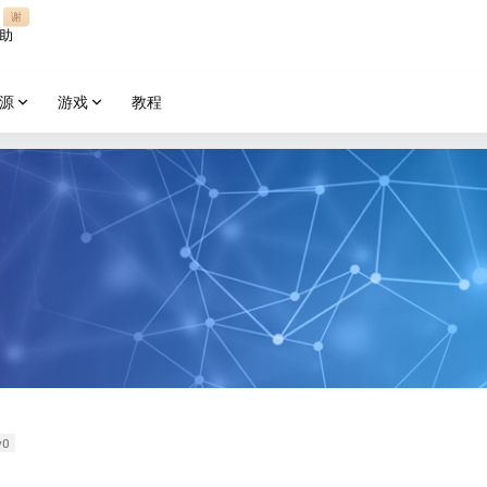
谢
助
源
游戏
教程
v0