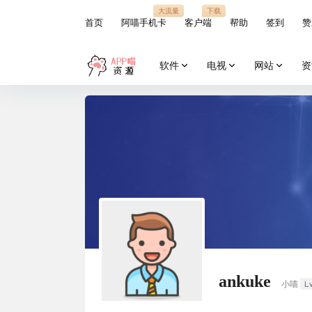
大流量
下载
首页
阿喵手机卡
客户端
帮助
签到
赞
软件
电视
网站
资
ankuke
L
小喵