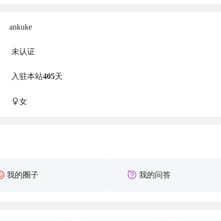
ankuke
未认证
入驻本站
405
天
女
我的圈子
我的问答