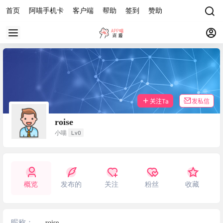
首页
阿喵手机卡
客户端
帮助
签到
赞助
关注Ta
发私信
roise
Lv0
小喵
概览
发布的
关注
粉丝
收藏
昵称：
roise