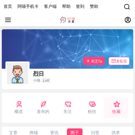
首页
阿喵手机卡
客户端
帮助
签到
赞助
关注Ta
发私信
烈日
Lv0
小喵
概览
发布的
关注
粉丝
收藏
文章
商铺
资讯
圈子
问答
供求