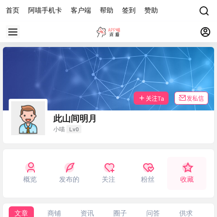
首页
阿喵手机卡
客户端
帮助
签到
赞助
关注Ta
发私信
此山间明月
Lv0
小喵
概览
发布的
关注
粉丝
收藏
文章
商铺
资讯
圈子
问答
供求