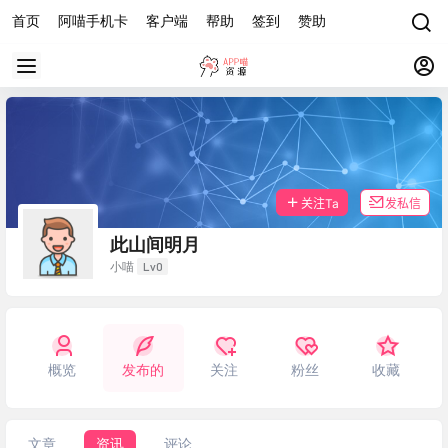
首页
阿喵手机卡
客户端
帮助
签到
赞助
关注Ta
发私信
此山间明月
Lv0
小喵
概览
发布的
关注
粉丝
收藏
文章
资讯
评论