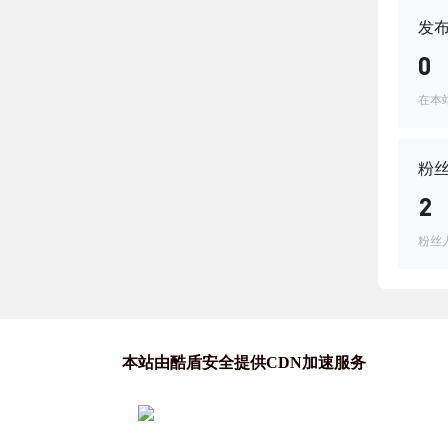
发
0
在本
粉
2
粉丝
本站由酷盾安全提供CDN加速服务