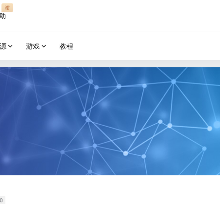
谢
助
源
游戏
教程
0