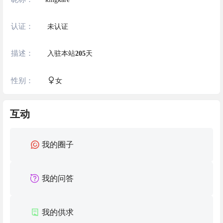
认证：
未认证
描述：
入驻本站
205
天
性别：
女
互动
我的圈子
我的问答
我的供求