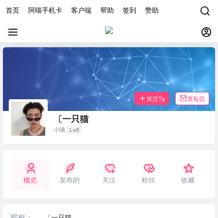
首页
阿喵手机卡
客户端
帮助
签到
赞助
关注Ta
发私信
〔一只猫
Lv0
小喵
概览
发布的
关注
粉丝
收藏
昵称：
〔一只猫