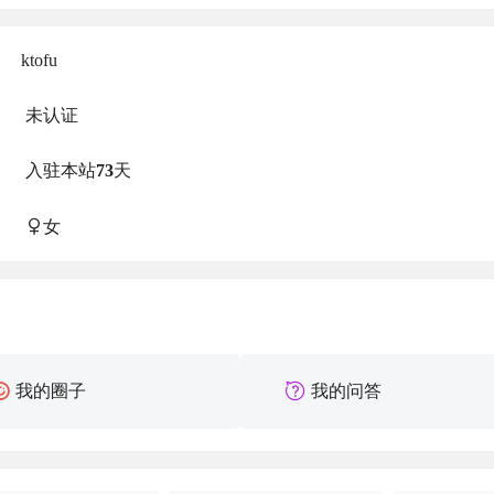
ktofu
未认证
入驻本站
73
天
女
我的圈子
我的问答