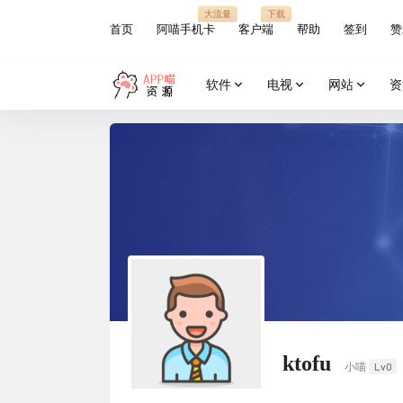
大流量
下载
首页
阿喵手机卡
客户端
帮助
签到
赞
软件
电视
网站
资
ktofu
Lv0
小喵