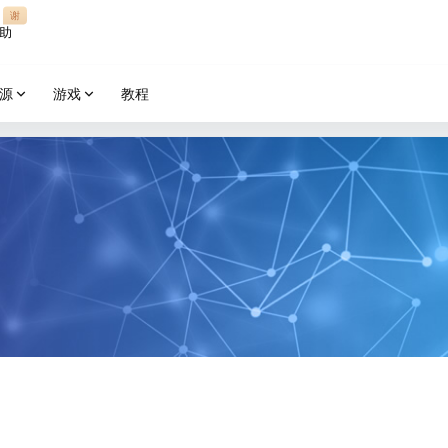
谢
助
源
游戏
教程