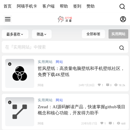
首页
阿喵手机卡
客户端
帮助
签到
赞助
全部标签
实用网站
最多喜欢
筛选
实用网站
网站
哲风壁纸：高质量电脑壁纸和手机壁纸社区，
免费下载4K壁纸
1
0
18.2k
阿喵
24年7月20日
实用网站
网站
Zread：AI源码解读产品，快速掌握github项目
概念和核心功能，开发得力助手
1
1
468
阿喵
25年9月17日