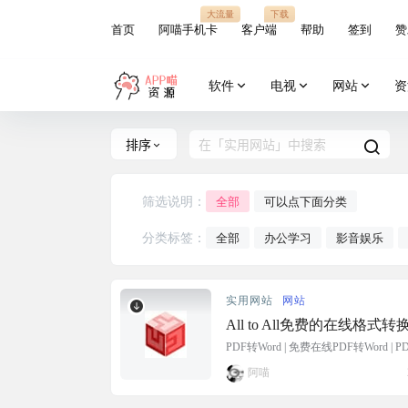
大流量
下载
首页
阿喵手机卡
客户端
帮助
签到
赞
软件
电视
网站
资
排序
筛选说明：
全部
可以点下面分类
分类标签：
全部
办公学习
影音娱乐
实用网站
网站
All to All免费的在线格式
PDF转Word | 免费在线PDF转Word | 
转Word 免费PDF转化 免费在线格
阿喵
线转换 免费音频在线转换 免费在线转换 免
持基本的格式转换，最大可支持10M
后即可下载，流程简单。 注意：顶部说