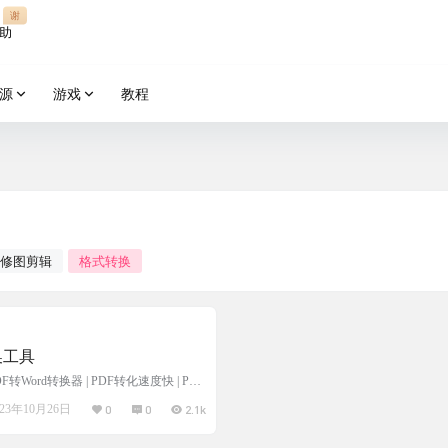
谢
助
源
游戏
教程
修图剪辑
格式转换
转换工具
PDF转Word转换器 | PDF转化速度快 | PDF
式转换工具 免费在线转换工具 免费视频在
23年10月26日
0
0
2.1k
费的在线格式转换工具 All to All支
的文件，上传文件后选择格式等待转换
的靠起飞页做的，只是个广…...