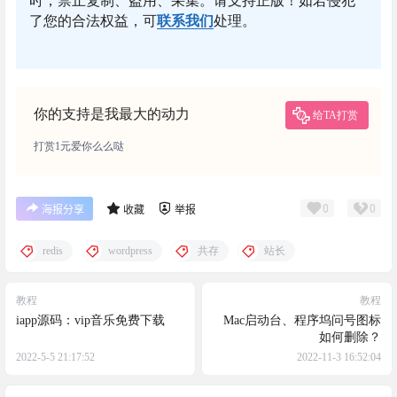
时，禁止复制、盗用、采集。请支持正版！如若侵犯
了您的合法权益，可
联系我们
处理。
你的支持是我最大的动力
给TA打赏
打赏1元爱你么么哒
0
0
海报分享
收藏
举报
redis
wordpress
共存
站长
教程
教程
iapp源码：vip音乐免费下载
Mac启动台、程序坞问号图标
如何删除？
2022-5-5 21:17:52
2022-11-3 16:52:04